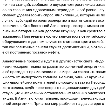
нечных станций, сообщает о двукратном росте числа заказ
ов по сравнению с довоенным периодом, и всё равно не у
спевает удовлетворить спрос. Филиппинцы, которые не по
лучают субсидий на электроэнергию и платят самые высо
кие счета в Юго-Восточной Азии, теперь воспринимают со
лнечные батареи не как дорогую игрушку, а как средство в
ыживания. Примечательно, что зависимость от китайского
оборудования в данном случае не считается критической,
так как солнечные панели служат десятилетиями, в отличи
е от постоянных поставок нефти.
Аналогичные процессы идут и в других частях света. Индо
незия ускоряет планы по развитию солнечной энергетики,
а её президент прямо заявил о намерении сократить завис
имость от импортного топлива. Бельгия, один из крупней
ших европейских покупателей природного газа из Персидс
кого залива, ведёт переговоры о национализации двух дей
ствующих и нескольких остановленных атомных электрост
анций. В Азии, включая Тайвань, происходит ренессанс яде
рной энергетики. При этом мир разбился на два лагеря: о