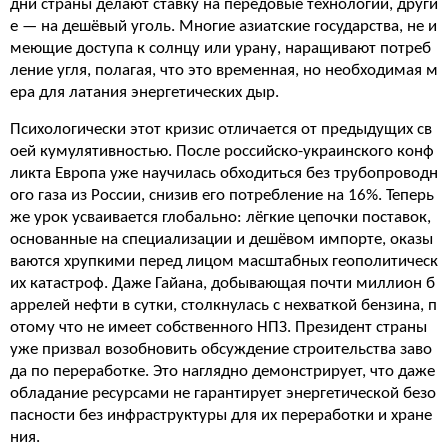
дни страны делают ставку на передовые технологии, други
е — на дешёвый уголь. Многие азиатские государства, не и
меющие доступа к солнцу или урану, наращивают потреб
ление угля, полагая, что это временная, но необходимая м
ера для латания энергетических дыр.
Психологически этот кризис отличается от предыдущих св
оей кумулятивностью. После российско-украинского конф
ликта Европа уже научилась обходиться без трубопроводн
ого газа из России, снизив его потребление на 16%. Теперь
же урок усваивается глобально: лёгкие цепочки поставок,
основанные на специализации и дешёвом импорте, оказы
ваются хрупкими перед лицом масштабных геополитическ
их катастроф. Даже Гайана, добывающая почти миллион б
аррелей нефти в сутки, столкнулась с нехваткой бензина, п
отому что не имеет собственного НПЗ. Президент страны
уже призвал возобновить обсуждение строительства заво
да по переработке. Это наглядно демонстрирует, что даже
обладание ресурсами не гарантирует энергетической безо
пасности без инфраструктуры для их переработки и хране
ния.