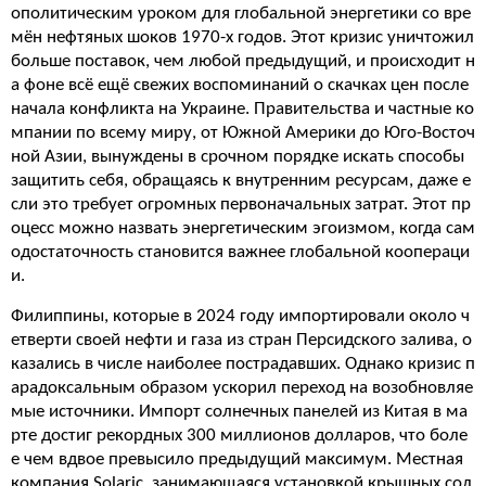
ополитическим уроком для глобальной энергетики со вре
мён нефтяных шоков 1970-х годов. Этот кризис уничтожил
больше поставок, чем любой предыдущий, и происходит н
а фоне всё ещё свежих воспоминаний о скачках цен после
начала конфликта на Украине. Правительства и частные ко
мпании по всему миру, от Южной Америки до Юго-Восточ
ной Азии, вынуждены в срочном порядке искать способы
защитить себя, обращаясь к внутренним ресурсам, даже е
сли это требует огромных первоначальных затрат. Этот пр
оцесс можно назвать энергетическим эгоизмом, когда сам
одостаточность становится важнее глобальной коопераци
и.
Филиппины, которые в 2024 году импортировали около ч
етверти своей нефти и газа из стран Персидского залива, о
казались в числе наиболее пострадавших. Однако кризис п
арадоксальным образом ускорил переход на возобновляе
мые источники. Импорт солнечных панелей из Китая в ма
рте достиг рекордных 300 миллионов долларов, что боле
е чем вдвое превысило предыдущий максимум. Местная
компания Solaric, занимающаяся установкой крышных сол