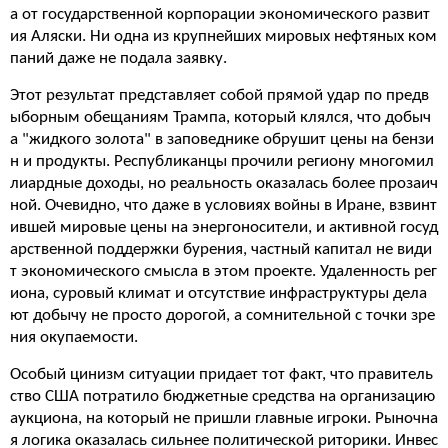
а от государственной корпорации экономического развит
ия Аляски. Ни одна из крупнейших мировых нефтяных ком
паний даже не подала заявку.
Этот результат представляет собой прямой удар по предв
ыборным обещаниям Трампа, который клялся, что добыч
а "жидкого золота" в заповеднике обрушит цены на бензи
н и продукты. Республиканцы прочили региону многомил
лиардные доходы, но реальность оказалась более прозаич
ной. Очевидно, что даже в условиях войны в Иране, взвинт
ившей мировые цены на энергоносители, и активной госуд
арственной поддержки бурения, частный капитал не види
т экономического смысла в этом проекте. Удаленность рег
иона, суровый климат и отсутствие инфраструктуры дела
ют добычу не просто дорогой, а сомнительной с точки зре
ния окупаемости.
Особый цинизм ситуации придает тот факт, что правитель
ство США потратило бюджетные средства на организацию
аукциона, на который не пришли главные игроки. Рыночна
я логика оказалась сильнее политической риторики. Инвес