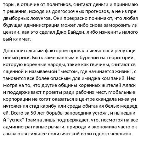
торы, в отличие от политиков, считают деньги и принимаю
т решения, исходя из долгосрочных прогнозов, а не из пре
двыборных лозунгов. Они прекрасно понимают, что любая
будущая администрация может либо снова заморозить ли
цензии, как это сделал Джо Байден, либо изменить налого
вый климат.
Дополнительным фактором провала является и репутаци
онный риск. Быть замешанным в бурении на территории,
которую коренные народы, такие как гвичины, считают св
ященной и называемой "местом, где начинается жизнь", с
тановится все более опасным для имиджа компаний. Нес
мотря на то, что другие общины коренных жителей Аляск
и поддерживают проекты ради рабочих мест, глобальные
корпорации не хотят оказаться в центре скандала из-за ун
ичтожения стад карибу или среды обитания белых медвед
ей. Всего за 50 лет борьбы заповедник устоял, и нынешни
й "успех" Трампа лишь подтверждает, что, несмотря на все
административные рычаги, природа и экономика часто ок
азываются сильнее политической воли одного человека.