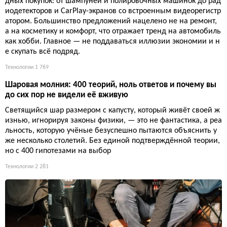
дных покупок: от шампуней и полировочных машинок до рад
иодетекторов и CarPlay-экранов со встроенным видеорегистр
атором. Большинство предложений нацелено не на ремонт,
а на косметику и комфорт, что отражает тренд на автомобиль
как хобби. Главное — не поддаваться иллюзии экономии и н
е скупать всё подряд.
Технологии
1 769
Шаровая молния: 400 теорий, ноль ответов и почему вы
до сих пор не видели её вживую
Светящийся шар размером с капусту, который живёт своей ж
изнью, игнорируя законы физики, — это не фантастика, а реа
льность, которую учёные безуспешно пытаются объяснить у
же несколько столетий. Без единой подтверждённой теории,
но с 400 гипотезами на выбор
Технологии
2 281