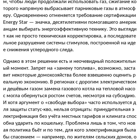
м, чтобы люди продолжали использовать газ, сжигание ко
торого напрямую выбрасывает парниковые газы в атмосф
еру. Одновременно отменяется требование сертификации
Energy Star — значка, десятилетиями помогавшего америк
анцам выбирать энергоэффективную технику. Это выгляди
т как не просто техническая корректировка, а последовате
льное разрушение системы стимулов, построенной на иде
е снижения углеродного следа.
Однако в этом решении есть и неочевидный положительн
ый момент. Запрет на «замену топлива», возможно, заста
вит некоторые домохозяйства более взвешенно оценить р
еальную экономию. В регионах с дорогим электричеством
и дешёвым газом замена газового котла на тепловой насо
с могла обернуться ростом счетов, несмотря на субсидию.
И хотя аргумент о «свободе выбора» часто используется д
ля защиты статус-кво, нельзя отрицать: принудительная э
лектрификация без учёта местных тарифов и климата спос
обна ударить по кошельку. Проблема лишь в том, что нов
ая политика бьёт и по тем, для кого электрификация была
бы спасением — например, по жителям сельских домов, о