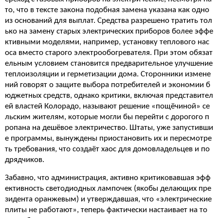
то, что в тексте закона подобная замена указана как одно
из оснований для выплат. Средства разрешено тратить тол
ько на замену старых электрических приборов более эффе
ктивными моделями, например, установку теплового нас
оса вместо старого электрообогревателя. При этом обязат
ельным условием становится предварительное улучшение
теплоизоляции и герметизации дома. Сторонники измене
ний говорят о защите выбора потребителей и экономии б
юджетных средств, однако критики, включая представител
ей властей Колорадо, называют решение «пощёчиной» се
льским жителям, которые могли бы перейти с дорогого п
ропана на дешёвое электричество. Штаты, уже запустивши
е программы, вынуждены приостановить их и пересмотре
ть требования, что создаёт хаос для домовладельцев и по
дрядчиков.
Забавно, что администрация, активно критиковавшая эфф
ективность светодиодных лампочек (якобы делающих пре
зидента оранжевым) и утверждавшая, что «электрические
плиты не работают», теперь фактически настаивает на то