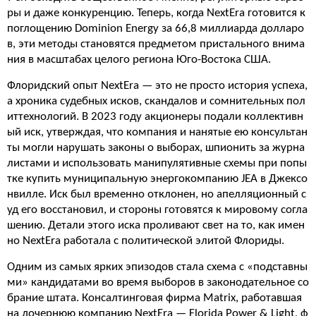
ры и даже конкуренцию. Теперь, когда NextEra готовится к
поглощению Dominion Energy за 66,8 миллиарда долларо
в, эти методы становятся предметом пристального внима
ния в масштабах целого региона Юго-Востока США.
Флоридский опыт NextEra — это не просто история успеха,
а хроника судебных исков, скандалов и сомнительных пол
иттехнологий. В 2023 году акционеры подали коллективн
ый иск, утверждая, что компания и нанятые ею консультан
ты могли нарушать законы о выборах, шпионить за журна
листами и использовать манипулятивные схемы при попы
тке купить муниципальную энергокомпанию JEA в Джексо
нвилле. Иск был временно отклонен, но апелляционный с
уд его восстановил, и стороны готовятся к мировому согла
шению. Детали этого иска проливают свет на то, как имен
но NextEra работала с политической элитой Флориды.
Одним из самых ярких эпизодов стала схема с «подставны
ми» кандидатами во время выборов в законодательное со
брание штата. Консалтинговая фирма Matrix, работавшая
на дочернюю компанию NextEra — Florida Power & Light, ф