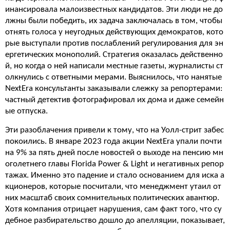
инансировала малоизвестных кандидатов. Эти люди не до
лжны были победить, их задача заключалась в том, чтобы
отнять голоса у неугодных действующих демократов, кото
рые выступали против послаблений регулирования для эн
ергетических монополий. Стратегия оказалась действенно
й, но когда о ней написали местные газеты, журналисты ст
олкнулись с ответными мерами. Выяснилось, что нанятые
NextEra консультанты заказывали слежку за репортерами:
частный детектив фотографировал их дома и даже семейн
ые отпуска.
Эти разоблачения привели к тому, что на Уолл-стрит забес
покоились. В январе 2023 года акции NextEra упали почти
на 9% за пять дней после новостей о выходе на пенсию мн
оголетнего главы Florida Power & Light и негативных репор
тажах. Именно это падение и стало основанием для иска а
кционеров, которые посчитали, что менеджмент утаил от
них масштаб своих сомнительных политических авантюр.
Хотя компания отрицает нарушения, сам факт того, что су
дебное разбирательство дошло до апелляции, показывает,