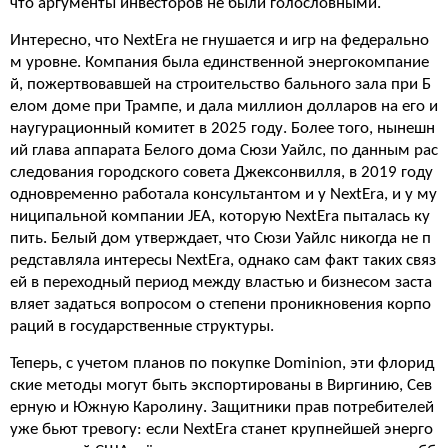
что аргументы инвесторов не были голословными.
Интересно, что NextEra не гнушается и игр на федерально
м уровне. Компания была единственной энергокомпание
й, пожертвовавшей на строительство бального зала при Б
елом доме при Трампе, и дала миллион долларов на его и
наугурационный комитет в 2025 году. Более того, нынешн
ий глава аппарата Белого дома Сюзи Уайлс, по данным рас
следования городского совета Джексонвилля, в 2019 году
одновременно работала консультантом и у NextEra, и у му
ниципальной компании JEA, которую NextEra пыталась ку
пить. Белый дом утверждает, что Сюзи Уайлс никогда не п
редставляла интересы NextEra, однако сам факт таких связ
ей в переходный период между властью и бизнесом заста
вляет задаться вопросом о степени проникновения корпо
раций в государственные структуры.
Теперь, с учетом планов по покупке Dominion, эти флорид
ские методы могут быть экспортированы в Виргинию, Сев
ерную и Южную Каролину. Защитники прав потребителей
уже бьют тревогу: если NextEra станет крупнейшей энерго