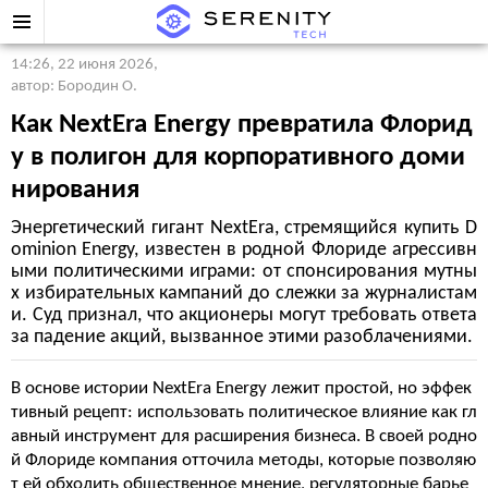
14:26, 22 июня 2026
,
автор: Бородин О.
Как NextEra Energy превратила Флорид
у в полигон для корпоративного доми
нирования
Энергетический гигант NextEra, стремящийся купить D
ominion Energy, известен в родной Флориде агрессивн
ыми политическими играми: от спонсирования мутны
х избирательных кампаний до слежки за журналистам
и. Суд признал, что акционеры могут требовать ответа
за падение акций, вызванное этими разоблачениями.
В основе истории NextEra Energy лежит простой, но эффек
тивный рецепт: использовать политическое влияние как гл
авный инструмент для расширения бизнеса. В своей родно
й Флориде компания отточила методы, которые позволяю
т ей обходить общественное мнение, регуляторные барье