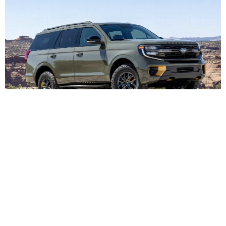
Ford научил приложение блокировать двигатель одним с
вайпом — новая эра защиты от угона или цифровой контр
оль?
Ford расширил функцию удаленной блокировки двигателя на
почти все новые модели через приложение Ford Pass. Просто
проведите пальцем — и машина не заведется даже с ключа
ми внутри. Электрический F-150 Lightning почему-то обделил
и, но кого это волнует, когда угонщики учатся быстрее, чем и
нженеры.