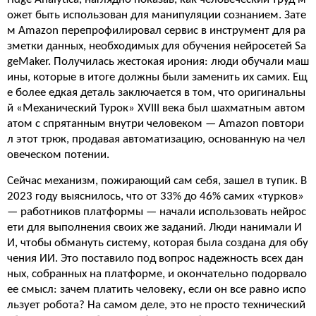
ожет быть использован для манипуляции сознанием. Зате
м Amazon перепрофилировал сервис в инструмент для ра
зметки данных, необходимых для обучения нейросетей Sa
geMaker. Получилась жестокая ирония: люди обучали маш
ины, которые в итоге должны были заменить их самих. Ещ
е более едкая деталь заключается в том, что оригинальны
й «Механический Турок» XVIII века был шахматным автом
атом с спрятанным внутри человеком — Amazon повтори
л этот трюк, продавая автоматизацию, основанную на чел
овеческом потении.
Сейчас механизм, пожирающий сам себя, зашел в тупик. В
2023 году выяснилось, что от 33% до 46% самих «турков»
— работников платформы — начали использовать нейрос
ети для выполнения своих же заданий. Люди нанимали И
И, чтобы обмануть систему, которая была создана для обу
чения ИИ. Это поставило под вопрос надежность всех дан
ных, собранных на платформе, и окончательно подорвало
ее смысл: зачем платить человеку, если он все равно испо
льзует робота? На самом деле, это не просто технический