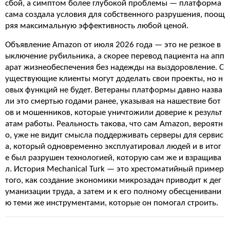
сбой, а симптом более глубокой проблемы — платформа
сама создала условия для собственного разрушения, поощ
ряя максимальную эффективность любой ценой.
Объявление Amazon от июля 2026 года — это не резкое в
ыключение рубильника, а скорее перевод пациента на апп
арат жизнеобеспечения без надежды на выздоровление. С
уществующие клиенты могут доделать свои проекты, но н
овых функций не будет. Ветераны платформы давно назва
ли это смертью годами ранее, указывая на нашествие бот
ов и мошенников, которые уничтожили доверие к результ
атам работы. Реальность такова, что сам Amazon, вероятн
о, уже не видит смысла поддерживать серверы для сервис
а, который одновременно эксплуатировал людей и в итог
е был разрушен технологией, которую сам же и взращива
л. История Mechanical Turk — это хрестоматийный пример
того, как создание экономики микрозадач приводит к дег
уманизации труда, а затем и к его полному обесценивани
ю теми же инструментами, которые он помогал строить.