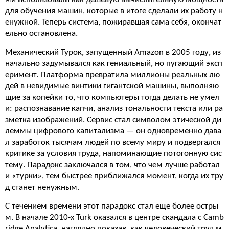
для обучения машин, которые в итоге сделали их работу н
енужной. Теперь система, пожиравшая сама себя, окончат
ельно остановлена.
Механический Турок, запущенный Amazon в 2005 году, из
начально задумывался как гениальный, но пугающий эксп
еримент. Платформа превратила миллионы реальных лю
дей в невидимые винтики гигантской машины, выполняю
щие за копейки то, что компьютеры тогда делать не умел
и: распознавание капчи, анализ тональности текста или ра
зметка изображений. Сервис стал символом этической ди
леммы цифрового капитализма — он одновременно дава
л заработок тысячам людей по всему миру и подвергался
критике за условия труда, напоминающие потогонную сис
тему. Парадокс заключался в том, что чем лучше работал
и «турки», тем быстрее приближался момент, когда их тру
д станет ненужным.
С течением времени этот парадокс стал еще более остры
м. В начале 2010-х Turk оказался в центре скандала с Camb
ridge Analytica, наглядно показав, как человеческий труд м