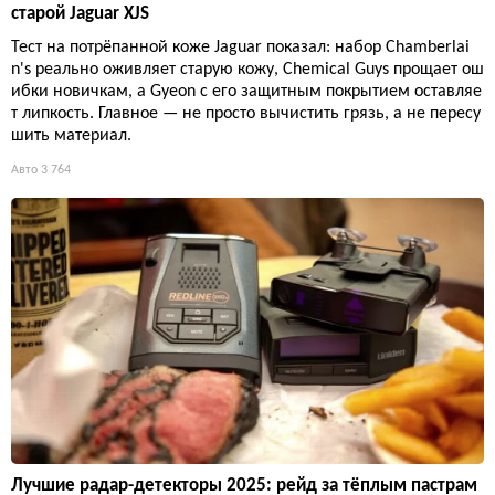
старой Jaguar XJS
Тест на потрёпанной коже Jaguar показал: набор Chamberlai
n's реально оживляет старую кожу, Chemical Guys прощает ош
ибки новичкам, а Gyeon с его защитным покрытием оставляе
т липкость. Главное — не просто вычистить грязь, а не пересу
шить материал.
Авто
3 764
Лучшие радар-детекторы 2025: рейд за тёплым пастрам