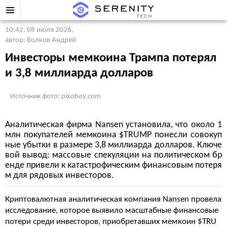
10:42, 08 июля 2026
,
автор: Волков Андрей
Инвесторы мемкоина Трампа потерял
и 3,8 миллиарда долларов
Источник фото:
pixabay.com
Аналитическая фирма Nansen установила, что около 1
млн покупателей мемкоина $TRUMP понесли совокуп
ные убытки в размере 3,8 миллиарда долларов. Ключе
вой вывод: массовые спекуляции на политическом бр
енде привели к катастрофическим финансовым потеря
м для рядовых инвесторов.
Криптовалютная аналитическая компания Nansen провела
исследование, которое выявило масштабные финансовые
потери среди инвесторов, приобретавших мемкоин $TRU