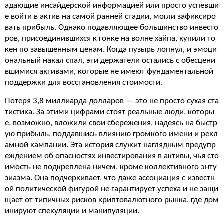
адающие инсайдерской информацией или просто успевши
е войти в актив на самой ранней стадии, могли зафиксиро
вать прибыль. Однако подавляющее большинство инвесто
ров, присоединившихся к гонке на волне хайпа, купили то
кен по завышенным ценам. Когда пузырь лопнул, и эмоци
ональный накал спал, эти держатели остались с обесцени
вшимися активами, которые не имеют фундаментальной
поддержки для восстановления стоимости.
Потеря 3,8 миллиарда долларов — это не просто сухая ста
тистика. За этими цифрами стоят реальные люди, которы
е, возможно, вложили свои сбережения, надеясь на быстр
ую прибыль, поддавшись влиянию громкого имени и рекл
амной кампании. Эта история служит наглядным предупр
еждением об опасностях инвестирования в активы, чья сто
имость не подкреплена ничем, кроме коллективного энту
зиазма. Она подчеркивает, что даже ассоциация с известн
ой политической фигурой не гарантирует успеха и не защи
щает от типичных рисков криптовалютного рынка, где дом
инируют спекуляции и манипуляции.