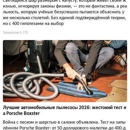
Светящийся шар размером с капусту, который живёт своей ж
изнью, игнорируя законы физики, — это не фантастика, а реа
льность, которую учёные безуспешно пытаются объяснить у
же несколько столетий. Без единой подтверждённой теории,
но с 400 гипотезами на выбор
Технологии
5 773
Лучшие автомобильные пылесосы 2026: жестокий тест н
а Porsche Boxster
Война с песком и шерстью в салоне объявлена. Тест на запы
лённом Porsche Boxster: от 50-долларового малютки до 400-д