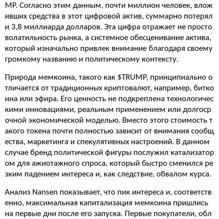
MP. Согласно этим данным, почти миллион человек, влож
ивших средства в этот цифровой актив, суммарно потерял
и 3,8 миллиарда долларов. Эта цифра отражает не просто
волатильность рынка, а системное обесценивание актива,
который изначально привлек внимание благодаря своему
громкому названию и политическому контексту.
Природа мемкоина, такого как $TRUMP, принципиально о
тличается от традиционных криптовалют, например, битко
ина или эфира. Его ценность не подкреплена технологичес
кими инновациями, реальным применением или долгоср
очной экономической моделью. Вместо этого стоимость т
акого токена почти полностью зависит от внимания сообщ
ества, маркетинга и спекулятивных настроений. В данном
случае бренд политической фигуры послужил катализатор
ом для ажиотажного спроса, который быстро сменился ре
зким падением интереса и, как следствие, обвалом курса.
Анализ Nansen показывает, что пик интереса и, соответств
енно, максимальная капитализация мемкоина пришлись
на первые дни после его запуска. Первые покупатели, обл