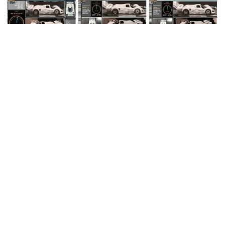
Игрушечная Mazda 787B продержалась на наждачной ле
нте 13 дней и поставила рекорд
Тринадцать суток бесконечного вращения, 526 реальных мил
ь и 33 689 масштабных — крошечный прототип пережил собс
твенные габариты и превратился в чёрный комок грязи. Кто
следующий?
Авто
10 446