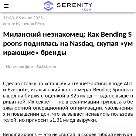
12:43, 08 июля 2026
,
автор: Кузнецов Пётр
Миланский незнакомец: Как Bending S
poons поднялась на Nasdaq, скупая «ум
ирающие» бренды
Источник фото:
Kickstarter
Сделав ставку на «старые» интернет-активы вроде AOL
и Evernote, итальянский конгломерат Bending Spoons в
ышел на биржу с оценкой в $25 млрд — вдвое выше п
риватной. Их секрет — не в реанимации трупов, а в бе
зжалостной операционной оптимизации, увольнения
х и повышении цен, что вызывает ненависть пользова
телей, но приносит $1.31 млрд выручки.
Bending Spoons — это не стартап, а скорее гибрид венчурн