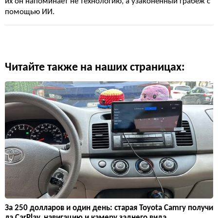
их он напоминает не технологию, а узаконенный грабеж с
помощью ИИ.
Читайте также на наших страницах:
За 250 долларов и один день: старая Toyota Camry получи
ла CarPlay, навигацию и камеру заднего вида