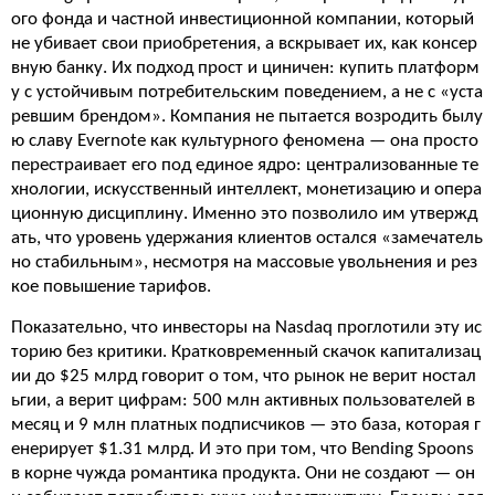
ого фонда и частной инвестиционной компании, который
не убивает свои приобретения, а вскрывает их, как консер
вную банку. Их подход прост и циничен: купить платформ
у с устойчивым потребительским поведением, а не с «уста
ревшим брендом». Компания не пытается возродить былу
ю славу Evernote как культурного феномена — она просто
перестраивает его под единое ядро: централизованные те
хнологии, искусственный интеллект, монетизацию и опера
ционную дисциплину. Именно это позволило им утвержд
ать, что уровень удержания клиентов остался «замечатель
но стабильным», несмотря на массовые увольнения и рез
кое повышение тарифов.
Показательно, что инвесторы на Nasdaq проглотили эту ис
торию без критики. Кратковременный скачок капитализац
ии до $25 млрд говорит о том, что рынок не верит ностал
ьгии, а верит цифрам: 500 млн активных пользователей в
месяц и 9 млн платных подписчиков — это база, которая г
енерирует $1.31 млрд. И это при том, что Bending Spoons
в корне чужда романтика продукта. Они не создают — он