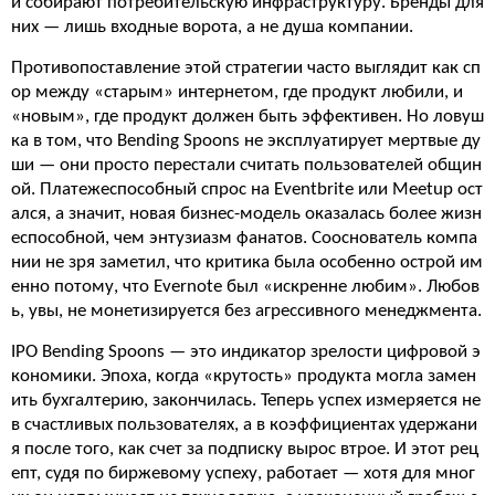
и собирают потребительскую инфраструктуру. Бренды для
них — лишь входные ворота, а не душа компании.
Противопоставление этой стратегии часто выглядит как сп
ор между «старым» интернетом, где продукт любили, и
«новым», где продукт должен быть эффективен. Но ловуш
ка в том, что Bending Spoons не эксплуатирует мертвые ду
ши — они просто перестали считать пользователей общин
ой. Платежеспособный спрос на Eventbrite или Meetup ост
ался, а значит, новая бизнес-модель оказалась более жизн
еспособной, чем энтузиазм фанатов. Сооснователь компа
нии не зря заметил, что критика была особенно острой им
енно потому, что Evernote был «искренне любим». Любов
ь, увы, не монетизируется без агрессивного менеджмента.
IPO Bending Spoons — это индикатор зрелости цифровой э
кономики. Эпоха, когда «крутость» продукта могла замен
ить бухгалтерию, закончилась. Теперь успех измеряется не
в счастливых пользователях, а в коэффициентах удержани
я после того, как счет за подписку вырос втрое. И этот рец
епт, судя по биржевому успеху, работает — хотя для мног