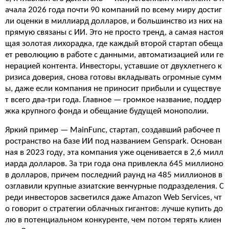
ачала 2026 года почти 90 компаний по всему миру достиг
ли оценки в миллиард долларов, и большинство из них на
прямую связаны с ИИ. Это не просто тренд, а самая настоя
щая золотая лихорадка, где каждый второй стартап обеща
ет революцию в работе с данными, автоматизацией или ге
нерацией контента. Инвесторы, уставшие от двухлетнего к
ризиса доверия, снова готовы вкладывать огромные сумм
ы, даже если компания не приносит прибыли и существуе
т всего два-три года. Главное — громкое название, поддер
жка крупного фонда и обещание будущей монополии.
Яркий пример — MainFunc, стартап, создавший рабочее п
ространство на базе ИИ под названием Genspark. Основан
ная в 2023 году, эта компания уже оценивается в 2,6 милл
иарда долларов. За три года она привлекла 645 миллионо
в долларов, причем последний раунд на 485 миллионов в
озглавили крупные азиатские венчурные подразделения. С
реди инвесторов засветился даже Amazon Web Services, чт
о говорит о стратегии облачных гигантов: лучше купить до
лю в потенциальном конкуренте, чем потом терять клиен