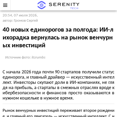
20:54, 07 июля 2026
,
автор: Громов Сергей
40 новых единорогов за полгода: ИИ-л
ихорадка вернулась на рынок венчурн
ых инвестиций
Источник фото:
itcrumbs
С начала 2026 года почти 90 стартапов получили статус
единорога, и главный драйвер — искусственный интел
лект. Инвесторы скупают доли в ИИ-компаниях, не гля
дя на прибыль, а стартапы в смежных отраслях вроде к
ибербезопасности и финансов просто оказываются в
нужном кошельке в нужное время.
Рынок венчурных инвестиций переживает второе рождени
е, и главный его двигатель — искусственный интеллект. С н