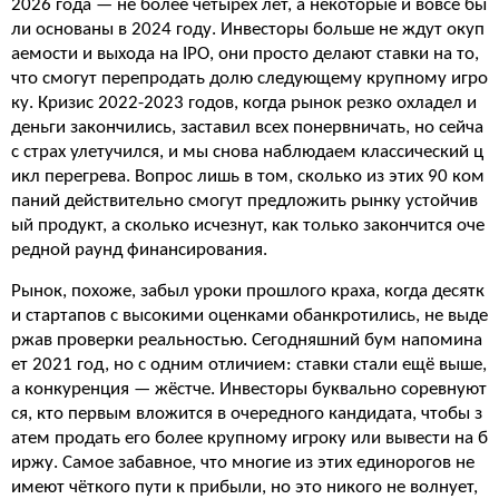
2026 года — не более четырёх лет, а некоторые и вовсе бы
ли основаны в 2024 году. Инвесторы больше не ждут окуп
аемости и выхода на IPO, они просто делают ставки на то,
что смогут перепродать долю следующему крупному игро
ку. Кризис 2022-2023 годов, когда рынок резко охладел и
деньги закончились, заставил всех понервничать, но сейча
с страх улетучился, и мы снова наблюдаем классический ц
икл перегрева. Вопрос лишь в том, сколько из этих 90 ком
паний действительно смогут предложить рынку устойчив
ый продукт, а сколько исчезнут, как только закончится оче
редной раунд финансирования.
Рынок, похоже, забыл уроки прошлого краха, когда десятк
и стартапов с высокими оценками обанкротились, не выде
ржав проверки реальностью. Сегодняшний бум напомина
ет 2021 год, но с одним отличием: ставки стали ещё выше,
а конкуренция — жёстче. Инвесторы буквально соревнуют
ся, кто первым вложится в очередного кандидата, чтобы з
атем продать его более крупному игроку или вывести на б
иржу. Самое забавное, что многие из этих единорогов не
имеют чёткого пути к прибыли, но это никого не волнует,