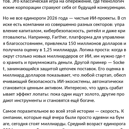
тов. Это классическая игра на опережение, где технологич
еские корпорации страхуют себя от будущей конкуренции.
Но не все единороги 2026 года — чистые ИИ-проекты. В сп
иске есть компании из совершенно разных секторов: упра
вление капиталом, кибербезопасность, ритейл и даже кри
птовалюты. Например, Farther, платформа для управлени
я благосостоянием, привлекла 150 миллионов долларов и
получила оценку в 1,25 миллиарда. Логика проста: когда в
округ столько новых миллиардеров от ИИ, им нужно где-т
о хранить и приумножать деньги. Другой пример — Socke
t, занимающийся защитой цепочек поставок. Его оценка в
миллиард долларов показывает, что любой стартап, обесп
ечивающий безопасность ИИ-экосистемы, автоматически
становится ценным активом. Интересно, что здесь срабат
ывает эффект лопаты: пока одни ищут золото, другие про
дают инструменты и становятся ещё богаче.
Самое поразительное во всей этой истории — скорость. К
омпании, которые ещё вчера были просто идеями на бум
аге, сегодня стоят миллиарды. Средний возраст единорога