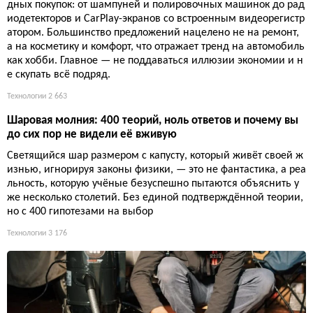
дных покупок: от шампуней и полировочных машинок до рад
иодетекторов и CarPlay-экранов со встроенным видеорегистр
атором. Большинство предложений нацелено не на ремонт,
а на косметику и комфорт, что отражает тренд на автомобиль
как хобби. Главное — не поддаваться иллюзии экономии и н
е скупать всё подряд.
Технологии
2 663
Шаровая молния: 400 теорий, ноль ответов и почему вы
до сих пор не видели её вживую
Светящийся шар размером с капусту, который живёт своей ж
изнью, игнорируя законы физики, — это не фантастика, а реа
льность, которую учёные безуспешно пытаются объяснить у
же несколько столетий. Без единой подтверждённой теории,
но с 400 гипотезами на выбор
Технологии
3 176