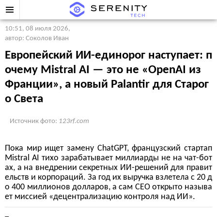
10:51, 08 июля 2026
,
автор: Соколов Иван
Европейский ИИ-единорог наступает: п
очему Mistral AI — это не «OpenAI из
Франции», а новый Palantir для Старог
о Света
Источник фото:
123rf.com
Пока мир ищет замену ChatGPT, французский стартап
Mistral AI тихо зарабатывает миллиарды не на чат-бот
ах, а на внедрении секретных ИИ-решений для правит
ельств и корпораций. За год их выручка взлетела с 20 д
о 400 миллионов долларов, а сам CEO открыто называ
ет миссией «децентрализацию контроля над ИИ».