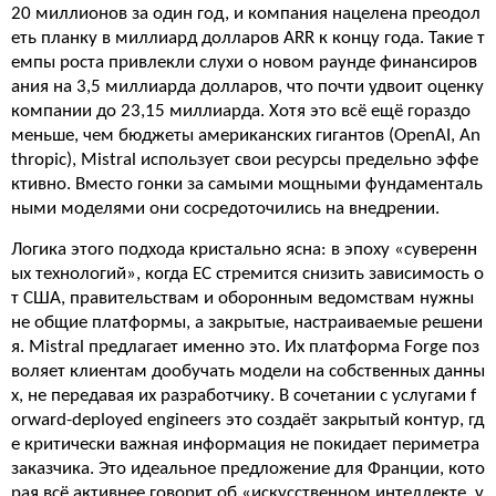
20 миллионов за один год, и компания нацелена преодол
еть планку в миллиард долларов ARR к концу года. Такие т
емпы роста привлекли слухи о новом раунде финансиров
ания на 3,5 миллиарда долларов, что почти удвоит оценку
компании до 23,15 миллиарда. Хотя это всё ещё гораздо
меньше, чем бюджеты американских гигантов (OpenAI, An
thropic), Mistral использует свои ресурсы предельно эффе
ктивно. Вместо гонки за самыми мощными фундаменталь
ными моделями они сосредоточились на внедрении.
Логика этого подхода кристально ясна: в эпоху «суверенн
ых технологий», когда ЕС стремится снизить зависимость о
т США, правительствам и оборонным ведомствам нужны
не общие платформы, а закрытые, настраиваемые решени
я. Mistral предлагает именно это. Их платформа Forge поз
воляет клиентам дообучать модели на собственных данны
х, не передавая их разработчику. В сочетании с услугами f
orward-deployed engineers это создаёт закрытый контур, гд
е критически важная информация не покидает периметра
заказчика. Это идеальное предложение для Франции, кото
рая всё активнее говорит об «искусственном интеллекте, у