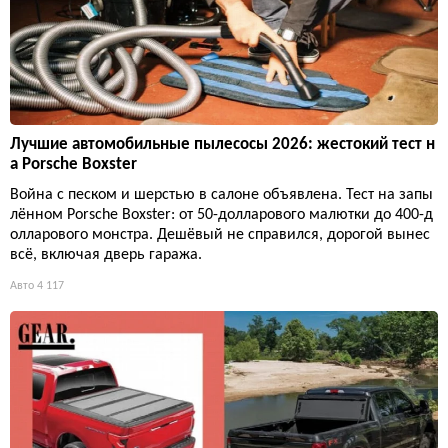
Лучшие автомобильные пылесосы 2026: жестокий тест н
а Porsche Boxster
Война с песком и шерстью в салоне объявлена. Тест на запы
лённом Porsche Boxster: от 50-долларового малютки до 400-д
олларового монстра. Дешёвый не справился, дорогой вынес
всё, включая дверь гаража.
Авто
4 117