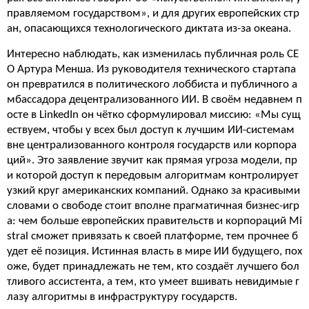
правляемом государством», и для других европейских стр
ан, опасающихся технологического диктата из-за океана.
Интересно наблюдать, как изменилась публичная роль CE
O Артура Менша. Из руководителя технического стартапа
он превратился в политического лоббиста и публичного а
мбассадора децентрализованного ИИ. В своём недавнем п
осте в LinkedIn он чётко сформулировал миссию: «Мы сущ
ествуем, чтобы у всех был доступ к лучшим ИИ-системам
вне централизованного контроля государств или корпора
ций». Это заявление звучит как прямая угроза модели, пр
и которой доступ к передовым алгоритмам контролирует
узкий круг американских компаний. Однако за красивыми
словами о свободе стоит вполне прагматичная бизнес-игр
а: чем больше европейских правительств и корпораций Mi
stral сможет привязать к своей платформе, тем прочнее б
удет её позиция. Истинная власть в мире ИИ будущего, пох
оже, будет принадлежать не тем, кто создаёт лучшего бол
тливого ассистента, а тем, кто умеет вшивать невидимые г
лазу алгоритмы в инфраструктуру государств.