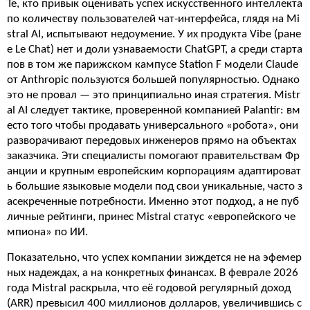
Те, кто привык оценивать успех искусственного интеллекта
по количеству пользователей чат-интерфейса, глядя на Mi
stral AI, испытывают недоумение. У их продукта Vibe (ране
е Le Chat) нет и доли узнаваемости ChatGPT, а среди старта
пов в том же парижском кампусе Station F модели Claude
от Anthropic пользуются большей популярностью. Однако
это не провал — это принципиально иная стратегия. Mistr
al AI следует тактике, проверенной компанией Palantir: вм
есто того чтобы продавать универсального «робота», они
разворачивают передовых инженеров прямо на объектах
заказчика. Эти специалисты помогают правительствам Фр
анции и крупным европейским корпорациям адаптироват
ь большие языковые модели под свои уникальные, часто з
асекреченные потребности. Именно этот подход, а не пуб
личные рейтинги, принес Mistral статус «европейского че
мпиона» по ИИ.
Показательно, что успех компании зиждется не на эфемер
ных надеждах, а на конкретных финансах. В феврале 2026
года Mistral раскрыла, что её годовой регулярный доход
(ARR) превысил 400 миллионов долларов, увеличившись с