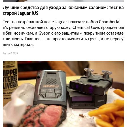
Лучшие средства для ухода за кожаным салоном: тест на
старой Jaguar XJS
Тест на потрёпанной коже Jaguar показал: набор Chamberlai
n's реально оживляет старую кожу, Chemical Guys прощает ош
ибки новичкам, а Gyeon с его защитным покрытием оставляе
т липкость. Главное — не просто вычистить грязь, а не пересу
шить материал.
Авто
4 937