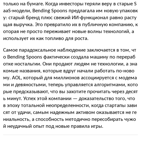
только на бумаге. Когда инвесторы теряли веру в старые S
aaS-модели, Bending Spoons предлагала им новую упаковк
у: старый бренд плюс свежий ИИ-функционал равно расту
щая выручка. Это превратило их в публичную компанию, к
оторая не просто переживает новые волны технологий, а
использует их как топливо для роста.
Самое парадоксальное наблюдение заключается в том, чт
о Bending Spoons фактически создала машину по перераб
отке ностальгии. Они продают людям не технологии, а зна
комые названия, которые вдруг начали работать по-ново
му. AOL, который для миллионов ассоциируется с модема
ми и девяностыми, теперь управляется алгоритмами, кото
рые предсказывают, что вы захотите прочитать через десят
ь минут. Успех этой компании — доказательство того, что
в эпоху тотальной неопределенности, когда стартапы зави
сят от удачи, самым надежным активом оказывается не ге
ниальность, а способность методично пересобирать чужо
й неудачный опыт под новые правила игры.