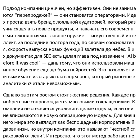
Подход компании циничен, но эффективен. Они не занима
ются “перепродажей” — они становятся операторами. Иде
я проста: взять бренд с лояльной аудиторией, который раз
учился делать новые продукты, и накачать его современн
ыми технологиями. Главное оружие — искусственный инте
ллект. За последние полтора года, по словам соосновател
я, скорость выпуска новых функций взлетела до небес. В и
х документах для SEC есть целая глава под названием “AI b
efore it was cool” — дань тому, что они использовали маш
инное обучение еще до бума нейросетей. Это позволяет и
м выжимать из старых платформ рост, который рыночные
аналитики считали невозможным.
Однако за этим ростом стоят жесткие решения. Каждое пр
иобретение сопровождается массовыми сокращениями. К
омпания не стесняется увольнять целые отделы, если они
не вписываются в новую операционную модель. Для внеш
него мира это выглядит как беспощадный корпоративный
дарвинизм, но внутри компании это называют “честной ст
раховкой от лени”. Интересно, что этот метод работает не