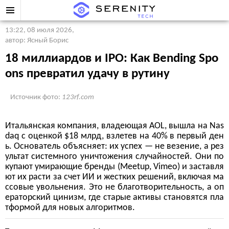
13:22, 08 июля 2026
,
автор: Ясный Борис
18 миллиардов и IPO: Как Bending Spo
ons превратил удачу в рутину
Источник фото:
123rf.com
Итальянская компания, владеющая AOL, вышла на Nas
daq с оценкой $18 млрд, взлетев на 40% в первый ден
ь. Основатель объясняет: их успех — не везение, а рез
ультат системного уничтожения случайностей. Они по
купают умирающие бренды (Meetup, Vimeo) и заставля
ют их расти за счет ИИ и жестких решений, включая ма
ссовые увольнения. Это не благотворительность, а оп
ераторский цинизм, где старые активы становятся пла
тформой для новых алгоритмов.