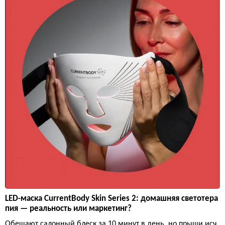
LED-маска CurrentBody Skin Series 2: домашняя светотера
пия — реальность или маркетинг?
Обещают салонный блеск за 10 минут в день, но прыщи исч