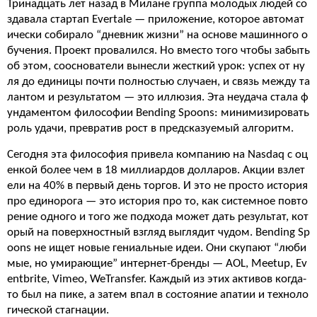
Тринадцать лет назад в Милане группа молодых людей со
здавала стартап Evertale — приложение, которое автомат
ически собирало “дневник жизни” на основе машинного о
бучения. Проект провалился. Но вместо того чтобы забыть
об этом, сооснователи вынесли жесткий урок: успех от ну
ля до единицы почти полностью случаен, и связь между та
лантом и результатом — это иллюзия. Эта неудача стала ф
ундаментом философии Bending Spoons: минимизировать
роль удачи, превратив рост в предсказуемый алгоритм.
Сегодня эта философия привела компанию на Nasdaq с оц
енкой более чем в 18 миллиардов долларов. Акции взлет
ели на 40% в первый день торгов. И это не просто история
про единорога — это история про то, как системное повто
рение одного и того же подхода может дать результат, кот
орый на поверхностный взгляд выглядит чудом. Bending Sp
oons не ищет новые гениальные идеи. Они скупают “люби
мые, но умирающие” интернет-бренды — AOL, Meetup, Ev
entbrite, Vimeo, WeTransfer. Каждый из этих активов когда-
то был на пике, а затем впал в состояние апатии и техноло
гической стагнации.