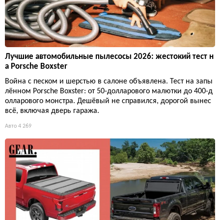
Лучшие автомобильные пылесосы 2026: жестокий тест н
а Porsche Boxster
Война с песком и шерстью в салоне объявлена. Тест на запы
лённом Porsche Boxster: от 50-долларового малютки до 400-д
олларового монстра. Дешёвый не справился, дорогой вынес
всё, включая дверь гаража.
Авто
4 269