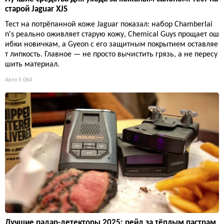
старой Jaguar XJS
Тест на потрёпанной коже Jaguar показал: набор Chamberlai
n's реально оживляет старую кожу, Chemical Guys прощает ош
ибки новичкам, а Gyeon с его защитным покрытием оставляе
т липкость. Главное — не просто вычистить грязь, а не пересу
шить материал.
Авто
5 064
Лучшие радар-детекторы 2025: рейд за тёплым пастрам