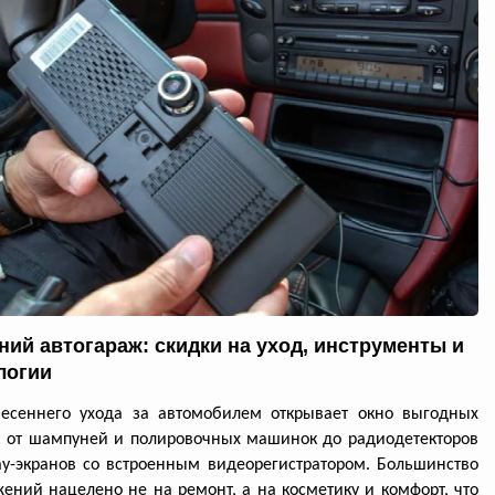
ний автогараж: скидки на уход, инструменты и
логии
весеннего ухода за автомобилем открывает окно выгодных
: от шампуней и полировочных машинок до радиодетекторов
ay-экранов со встроенным видеорегистратором. Большинство
ений нацелено не на ремонт, а на косметику и комфорт, что