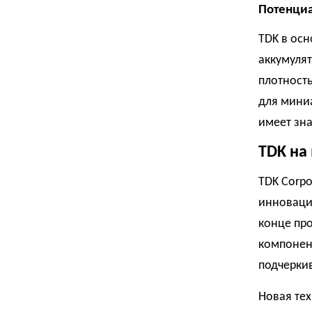
Потенци
TDK в ос
аккумулят
плотность
для мини
имеет зна
TDK на
TDK Corpo
инновация
конце пр
компонент
подчерки
Новая тех