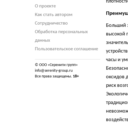
плотности
О проекте
Преимуще
Как стать автором
Сотрудничество
Больший з
Обработка персональных
высокой п
данных
значител
Пользовательское соглашение
устройств
часы и ум
© ООО «Серенити групп»
Безопасно
info@serenity-group.ru
Все права защищены.
18+
оксидов 
риск возг
Экологичн
традицио
невозмож
воздейст