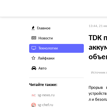
13:44, 21 и
Главное
TDK 
Новости
акку
Технологии
объе
Лайфхаки
Авто
Источник 
Читайте также:
Прорыв в
устройст
sg-news.ru
л и безоп
sg-chef.ru