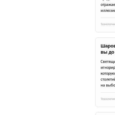
отражае
иллюзии
Технологии
Шаров
вы до
Светящи
игнори
котору
столети
на выб
Технологии