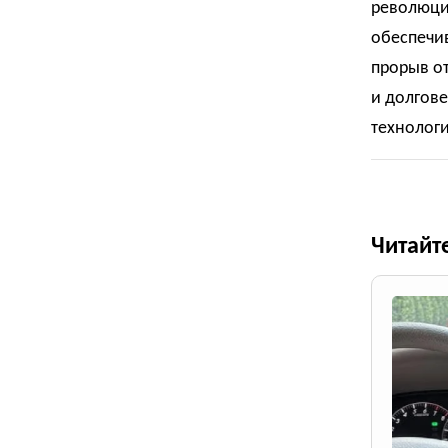
революци
обеспечив
прорыв о
и долгове
технолог
Читайт