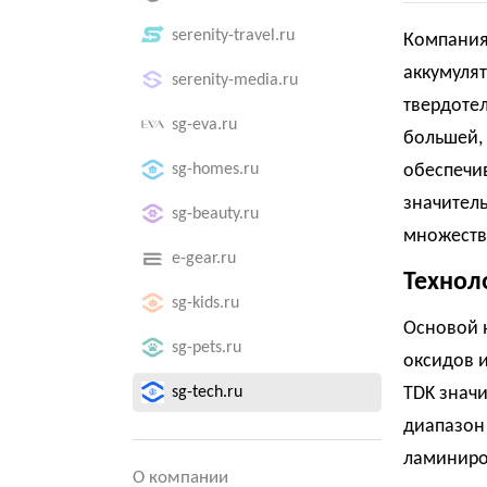
serenity-travel.ru
Компания
аккумулят
serenity-media.ru
твердотел
sg-eva.ru
большей,
sg-homes.ru
обеспечив
значител
sg-beauty.ru
множеств
e-gear.ru
Технол
sg-kids.ru
Основой н
sg-pets.ru
оксидов и
sg-tech.ru
TDK значи
диапазон 
ламиниро
О компании