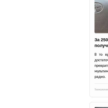
За 25
получ
В то в
достато
превр
мульти
радио.
Технологии