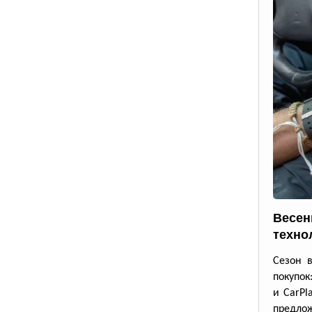
Весен
техно
Сезон 
покупок
и CarPl
предлож