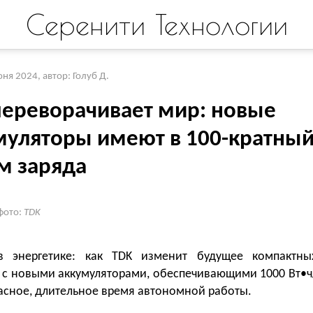
Серенити Технологии
юня 2024
,
автор: Голуб Д.
переворачивает мир: новые
муляторы имеют в 100-кратны
м заряда
фото:
TDK
 энергетике: как TDK изменит будущее компактны
в с новыми аккумуляторами, обеспечивающими 1000 Вт•ч
асное, длительное время автономной работы.