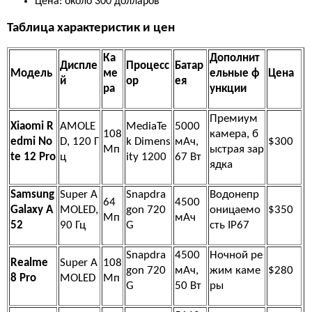
Цена: около 300 долларов
Таблица характеристик и цен
Ка
Дополнит
Диспле
Процесс
Батар
Модель
ме
ельные ф
Цена
й
ор
ея
ра
ункции
Премиум
Xiaomi R
AMOLE
MediaTe
5000
108
камера, б
edmi No
D, 120 Г
k Dimens
мАч,
$300
Мп
ыстрая зар
te 12 Pro
ц
ity 1200
67 Вт
ядка
Samsung
Super A
Snapdra
Водонепр
64
4500
Galaxy A
MOLED,
gon 720
оницаемо
$350
Мп
мАч
52
90 Гц
G
сть IP67
Snapdra
4500
Ночной ре
Realme
Super A
108
gon 720
мАч,
жим каме
$280
8 Pro
MOLED
Мп
G
50 Вт
ры