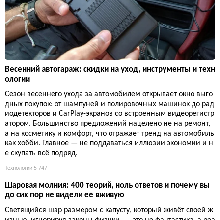
Весенний автогараж: скидки на уход, инструменты и техн
ологии
Сезон весеннего ухода за автомобилем открывает окно выго
дных покупок: от шампуней и полировочных машинок до рад
иодетекторов и CarPlay-экранов со встроенным видеорегистр
атором. Большинство предложений нацелено не на ремонт,
а на косметику и комфорт, что отражает тренд на автомобиль
как хобби. Главное — не поддаваться иллюзии экономии и н
е скупать всё подряд.
Технологии
5 747
Шаровая молния: 400 теорий, ноль ответов и почему вы
до сих пор не видели её вживую
Светящийся шар размером с капусту, который живёт своей ж
изнью, игнорируя законы физики, — это не фантастика, а реа