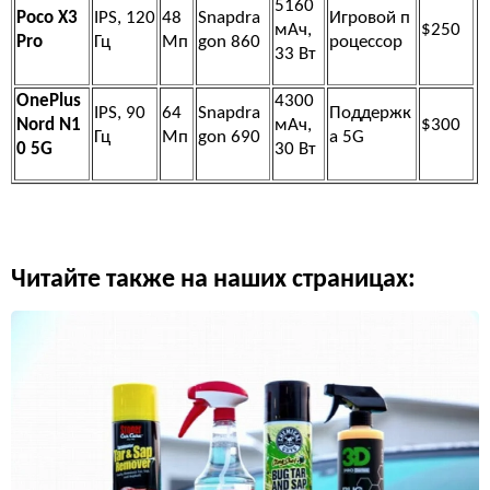
5160
Poco X3
IPS, 120
48
Snapdra
Игровой п
мАч,
$250
Pro
Гц
Мп
gon 860
роцессор
33 Вт
OnePlus
4300
IPS, 90
64
Snapdra
Поддержк
Nord N1
мАч,
$300
Гц
Мп
gon 690
а 5G
0 5G
30 Вт
Читайте также на наших страницах: