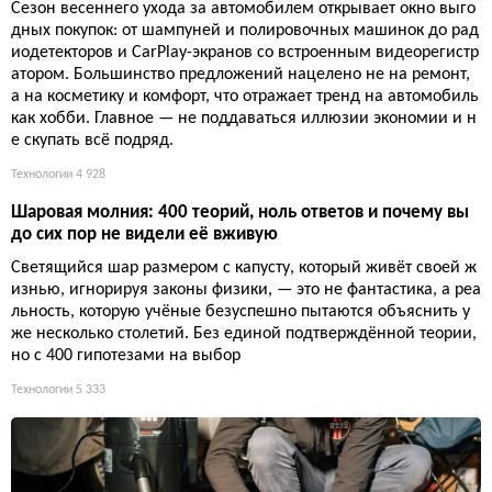
Сезон весеннего ухода за автомобилем открывает окно выго
дных покупок: от шампуней и полировочных машинок до рад
иодетекторов и CarPlay-экранов со встроенным видеорегистр
атором. Большинство предложений нацелено не на ремонт,
а на косметику и комфорт, что отражает тренд на автомобиль
как хобби. Главное — не поддаваться иллюзии экономии и н
е скупать всё подряд.
Технологии
4 928
Шаровая молния: 400 теорий, ноль ответов и почему вы
до сих пор не видели её вживую
Светящийся шар размером с капусту, который живёт своей ж
изнью, игнорируя законы физики, — это не фантастика, а реа
льность, которую учёные безуспешно пытаются объяснить у
же несколько столетий. Без единой подтверждённой теории,
но с 400 гипотезами на выбор
Технологии
5 333