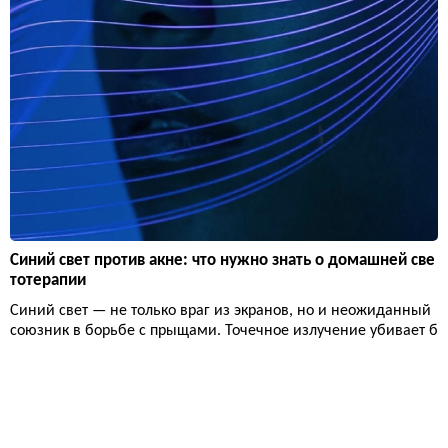
Синий свет против акне: что нужно знать о домашней све
тотерапии
Синий свет — не только враг из экранов, но и неожиданный
союзник в борьбе с прыщами. Точечное излучение убивает б
актерии акне, снимает воспаление и даже сглаживает рубц
ы. Пока все сходят с ума по красному свету, синий тихо делае
т свою работу — особенно если у вас проблемная кожа.
Здоровье
11 274