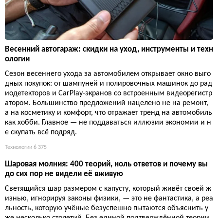
Весенний автогараж: скидки на уход, инструменты и техн
ологии
Сезон весеннего ухода за автомобилем открывает окно выго
дных покупок: от шампуней и полировочных машинок до рад
иодетекторов и CarPlay-экранов со встроенным видеорегистр
атором. Большинство предложений нацелено не на ремонт,
а на косметику и комфорт, что отражает тренд на автомобиль
как хобби. Главное — не поддаваться иллюзии экономии и н
е скупать всё подряд.
Технологии
6 375
Шаровая молния: 400 теорий, ноль ответов и почему вы
до сих пор не видели её вживую
Светящийся шар размером с капусту, который живёт своей ж
изнью, игнорируя законы физики, — это не фантастика, а реа
льность, которую учёные безуспешно пытаются объяснить у
же несколько столетий. Без единой подтверждённой теории,