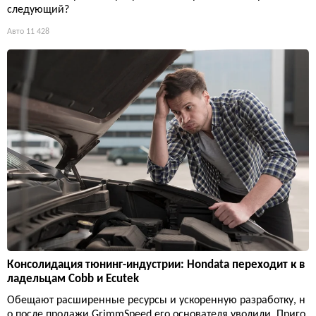
следующий?
Авто
11 428
Консолидация тюнинг-индустрии: Hondata переходит к в
ладельцам Cobb и Ecutek
Обещают расширенные ресурсы и ускоренную разработку, н
о после продажи GrimmSpeed его основателя уволили. Приго