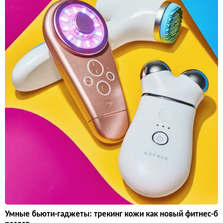
Умные бьюти-гаджеты: трекинг кожи как новый фитнес-б