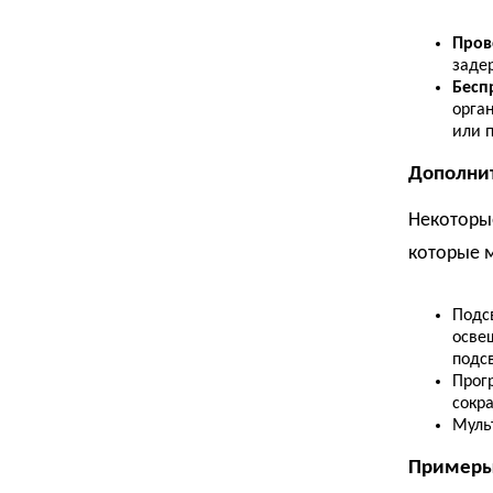
Пров
заде
Бесп
орга
или 
Дополни
Некоторы
которые м
Подсв
осве
подсв
Прог
сокр
Муль
Примеры