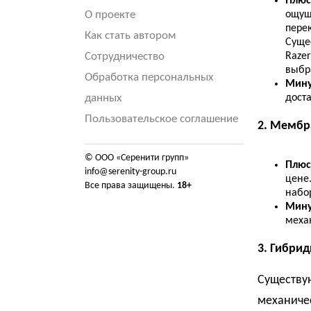
Плюс
О проекте
ощущ
пере
Как стать автором
Суще
Сотрудничество
Raze
выбр
Обработка персональных
Мину
данных
дост
Пользовательское соглашение
2. Мембр
© ООО «Серенити групп»
Плюс
info@serenity-group.ru
цене
Все права защищены.
18+
набор
Мин
меха
3. Гибри
Существу
механиче