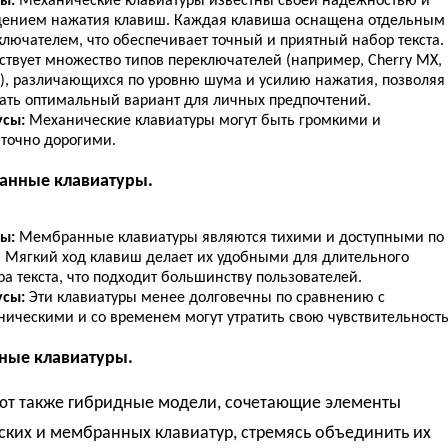
ы:
Механические клавиатуры известны своей надёжностью и
ением нажатия клавиш. Каждая клавиша оснащена отдельным
ключателем, что обеспечивает точный и приятный набор текста.
ствует множество типов переключателей (например, Cherry MX,
r), различающихся по уровню шума и усилию нажатия, позволяя
ать оптимальный вариант для личных предпочтений.
сы:
Механические клавиатуры могут быть громкими и
аточно дорогими.
анные клавиатуры.
ы:
Мембранные клавиатуры являются тихими и доступными по
. Мягкий ход клавиш делает их удобными для длительного
а текста, что подходит большинству пользователей.
усы:
Эти клавиатуры менее долговечны по сравнению с
ническими и со временем могут утратить свою чувствительность
дные клавиатуры.
ют также гибридные модели, сочетающие элементы
ских и мембранных клавиатур, стремясь объединить их