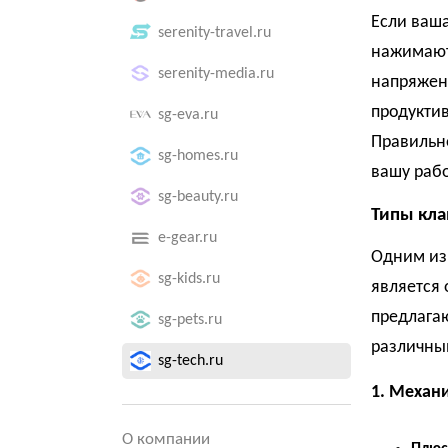
Если ваша
serenity-travel.ru
нажимаютс
serenity-media.ru
напряжени
продуктив
sg-eva.ru
Правильно
sg-homes.ru
вашу рабо
sg-beauty.ru
Типы кла
e-gear.ru
Одним из
sg-kids.ru
является 
предлагаю
sg-pets.ru
различны
sg-tech.ru
1. Механ
О компании