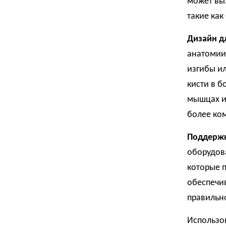
может выз
такие как
Дизайн д
анатомии
изгибы и
кисти в б
мышцах и 
более ко
Поддержк
оборудов
которые п
обеспечи
правильн
Использо