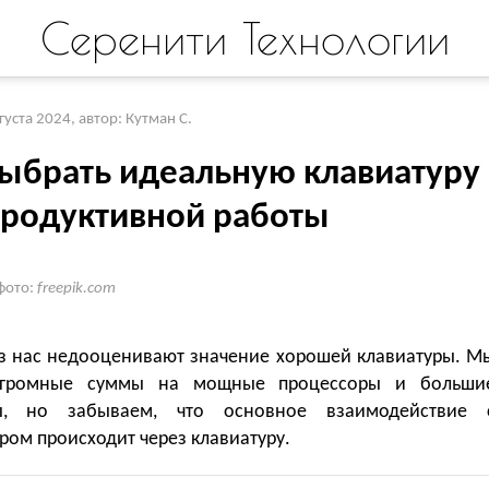
Серенити Технологии
вгуста 2024
,
автор: Кутман С.
выбрать идеальную клавиатуру
продуктивной работы
фото:
freepik.com
з нас недооценивают значение хорошей клавиатуры. М
огромные суммы на мощные процессоры и больши
ы, но забываем, что основное взаимодействие 
ом происходит через клавиатуру.