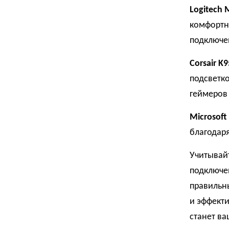
Logitech 
комфортн
подключе
Corsair K
подсветк
геймеров 
Microsoft
благодаря
Учитывайт
подключе
правильн
и эффекти
станет в