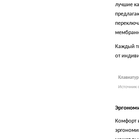
лучшие к
предлага
переключа
мембранн
Каждый ти
от индив
Клавиатур
Источник 
Эргоном
Комфорт и
эргономи