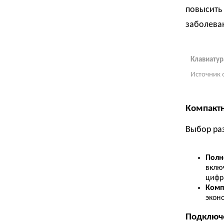
повысить
заболева
Клавиатур
Источник 
Компактн
Выбор раз
Полн
включ
цифр
Комп
эконо
Подключ