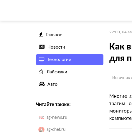
22:00, 04 а
Главное
Как 
Новости
для 
Технологии
Лайфхаки
Источник 
Авто
Многие и
тратим 
Читайте также:
монитор
sg-news.ru
компьютер
sg-chef.ru