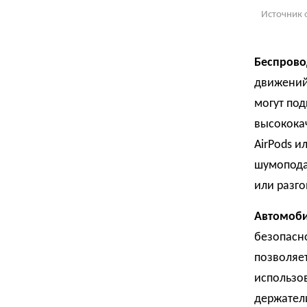
Источник 
Беспрово
движений,
могут под
высококач
AirPods и
шумоподав
или разго
Автомоби
безопасн
позволяет
использо
держател