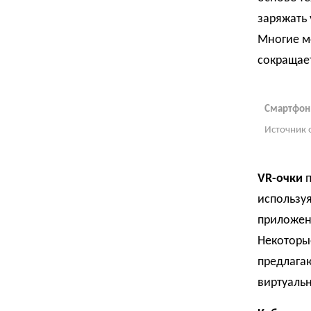
заряжать 
Многие м
сокращает
Смартфон 
Источник 
VR-очки
п
использу
приложен
Некоторые
предлага
виртуаль