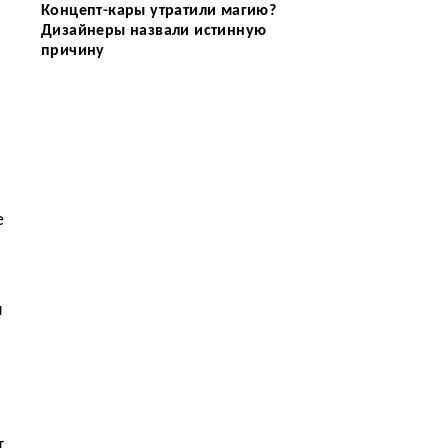
Концепт-кары утратили магию?
Дизайнеры назвали истинную
причину
е
я
т