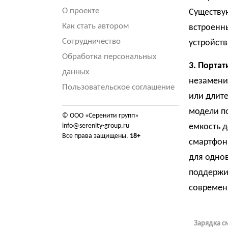
О проекте
Существу
Как стать автором
встроенн
Сотрудничество
устройств
Обработка персональных
3. Портат
данных
незаменим
Пользовательское соглашение
или длит
модели п
© ООО «Серенити групп»
info@serenity-group.ru
емкость д
Все права защищены.
18+
смартфон
для однов
поддержи
современ
Зарядка с