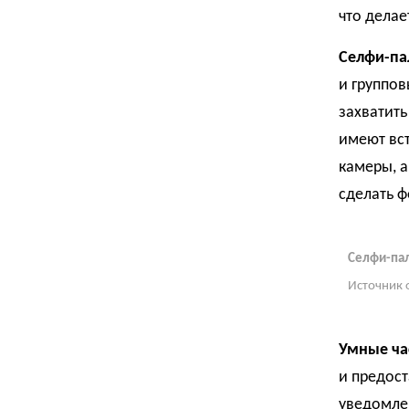
что делае
Селфи-па
и группов
захватит
имеют вст
камеры, а
сделать ф
Селфи-пал
Источник 
Умные ча
и предос
уведомле