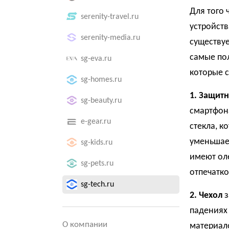
Для того
serenity-travel.ru
устройств
serenity-media.ru
существуе
самые по
sg-eva.ru
которые с
sg-homes.ru
1. Защитн
sg-beauty.ru
смартфон
e-gear.ru
стекла, к
уменьшае
sg-kids.ru
имеют ол
sg-pets.ru
отпечатко
sg-tech.ru
2. Чехол
з
падениях 
О компании
материало