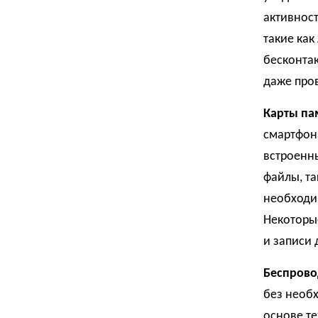
активност
такие как
бесконта
даже пров
Карты па
смартфона
встроенн
файлы, та
необходи
Некоторы
и записи 
Беспрово
без необ
основе те