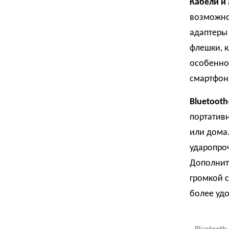
Кабели и 
возможно
адаптеры 
флешки, к
особенно
смартфон
Bluetoot
портатив
или дома
ударопроч
Дополнит
громкой с
более уд