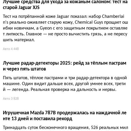
Лучшие средства для ухода за кожаным салоном: тест на
старой Jaguar XJS
Тест на потрёпанной коже Jaguar показал: набор Chamberlai
n's реально оживляет старую кожу, Chemical Guys прощает ош
ибки новичкам, а Gyeon с его защитным покрытием оставляе
т липкость. Главное — не просто вычистить грязь, а не пересу
шить материал.
Авто
4 448
Лучшие радар-детекторы 2025: рейд за тёплым пастрам
и через пять штатов
Пять штатов, тёплое пастрами и три радар-детектора в одной
машине. Один видит дальше всех, другой умнее всех, трети
й — легенда. Реальная проверка на дальность и нервы.
Авто
3 828
Игрушечная Mazda 787B продержалась на наждачной ле
нте 13 дней и поставила рекорд
Тринадцать суток бесконечного вращения, 526 реальных мил