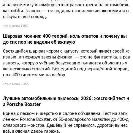
а на косметику и комфорт, что отражает тренд на автомобиль
как хобби. Главное — не поддаваться иллюзии экономии и н
е скупать всё подряд.
Технологии
1 862
Шаровая молния: 400 теорий, ноль ответов и почему вы
до сих пор не видели её вживую
Светящийся шар размером с капусту, который живёт своей ж
изнью, игнорируя законы физики, — это не фантастика, а реа
льность, которую учёные безуспешно пытаются объяснить у
же несколько столетий. Без единой подтверждённой теории,
но с 400 гипотезами на выбор
Технологии
2 366
Лучшие автомобильные пылесосы 2026: жестокий тест н
а Porsche Boxster
Война с песком и шерстью в салоне объявлена. Тест на запы
лённом Porsche Boxster: от 50-долларового малютки до 400-д
олларового монстра. Дешёвый не справился, дорогой вынес
всё, включая дверь гаража.