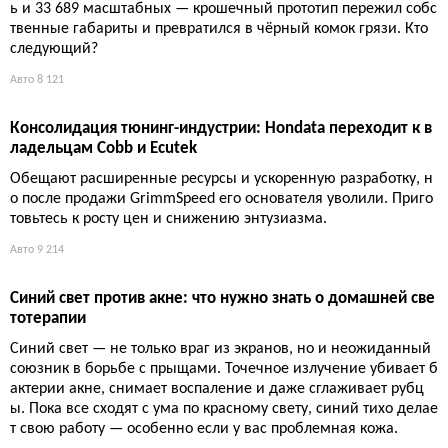
ь и 33 689 масштабных — крошечный прототип пережил собс
твенные габариты и превратился в чёрный комок грязи. Кто
следующий?
Авто
8 121
Консолидация тюнинг-индустрии: Hondata переходит к в
ладельцам Cobb и Ecutek
Обещают расширенные ресурсы и ускоренную разработку, н
о после продажи GrimmSpeed его основателя уволили. Приго
товьтесь к росту цен и снижению энтузиазма.
Авто
9 214
Синий свет против акне: что нужно знать о домашней све
тотерапии
Синий свет — не только враг из экранов, но и неожиданный
союзник в борьбе с прыщами. Точечное излучение убивает б
актерии акне, снимает воспаление и даже сглаживает рубц
ы. Пока все сходят с ума по красному свету, синий тихо делае
т свою работу — особенно если у вас проблемная кожа.