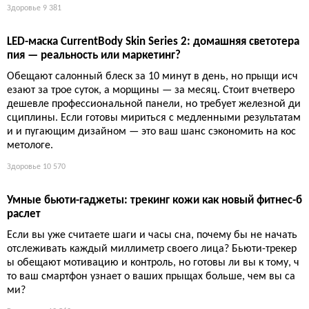
Здоровье
9 381
LED-маска CurrentBody Skin Series 2: домашняя светотера
пия — реальность или маркетинг?
Обещают салонный блеск за 10 минут в день, но прыщи исч
езают за трое суток, а морщины — за месяц. Стоит вчетверо
дешевле профессиональной панели, но требует железной ди
сциплины. Если готовы мириться с медленными результатам
и и пугающим дизайном — это ваш шанс сэкономить на кос
метологе.
Здоровье
10 570
Умные бьюти-гаджеты: трекинг кожи как новый фитнес-б
раслет
Если вы уже считаете шаги и часы сна, почему бы не начать
отслеживать каждый миллиметр своего лица? Бьюти-трекер
ы обещают мотивацию и контроль, но готовы ли вы к тому, ч
то ваш смартфон узнает о ваших прыщах больше, чем вы са
ми?