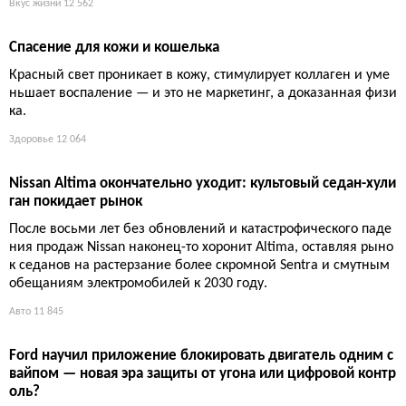
Вкус жизни
12 562
Спасение для кожи и кошелька
Красный свет проникает в кожу, стимулирует коллаген и уме
ньшает воспаление — и это не маркетинг, а доказанная физи
ка.
Здоровье
12 064
Nissan Altima окончательно уходит: культовый седан-хули
ган покидает рынок
После восьми лет без обновлений и катастрофического паде
ния продаж Nissan наконец-то хоронит Altima, оставляя рыно
к седанов на растерзание более скромной Sentra и смутным
обещаниям электромобилей к 2030 году.
Авто
11 845
Ford научил приложение блокировать двигатель одним с
вайпом — новая эра защиты от угона или цифровой контр
оль?