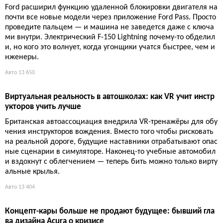
Ford расширил функцию удаленной блокировки двигателя на
почти все новые модели через приложение Ford Pass. Просто
проведите пальцем — и машина не заведется даже с ключа
ми внутри. Электрический F-150 Lightning почему-то обделил
и, но кого это волнует, когда угонщики учатся быстрее, чем и
нженеры.
Авто
13 650
Виртуальная реальность в автошколах: как VR учит инстр
укторов учить лучше
Британская автоассоциация внедрила VR-тренажёры для обу
чения инструкторов вождения. Вместо того чтобы рисковать
на реальной дороге, будущие наставники отрабатывают опас
ные сценарии в симуляторе. Наконец-то учебные автомобил
и вздохнут с облегчением — теперь бить можно только вирту
альные крылья.
Авто
13 404
Концепт-кары больше не продают будущее: бывший гла
ва дизайна Acura о кризисе