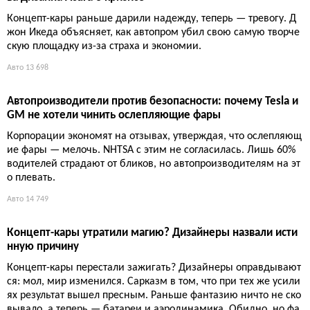
Концепт-кары раньше дарили надежду, теперь — тревогу. Д
жон Икеда объясняет, как автопром убил свою самую творче
скую площадку из-за страха и экономии.
Авто
13 698
Автопроизводители против безопасности: почему Tesla и
GM не хотели чинить ослепляющие фары
Корпорации экономят на отзывах, утверждая, что ослепляющ
ие фары — мелочь. NHTSA с этим не согласилась. Лишь 60%
водителей страдают от бликов, но автопроизводителям на эт
о плевать.
Авто
14 749
Концепт-кары утратили магию? Дизайнеры назвали исти
нную причину
Концепт-кары перестали зажигать? Дизайнеры оправдывают
ся: мол, мир изменился. Сарказм в том, что при тех же усили
ях результат вышел пресным. Раньше фантазию ничто не ско
вывало, а теперь — батареи и аэродинамика. Обидно, но фа