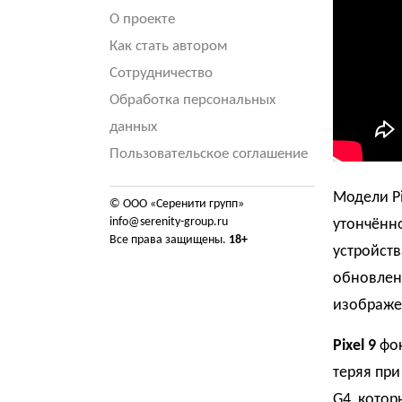
О проекте
Как стать автором
Сотрудничество
Обработка персональных
данных
Пользовательское соглашение
Модели Pi
© ООО «Серенити групп»
info@serenity-group.ru
утончённ
Все права защищены.
18+
устройст
обновлени
изображе
Pixel 9
фок
теряя при
G4, котор