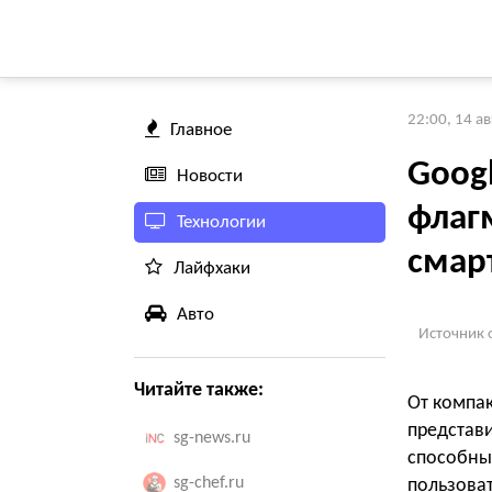
22:00, 14 а
Главное
Googl
Новости
флаг
Технологии
смар
Лайфхаки
Авто
Источник 
Читайте также:
От компак
представ
sg-news.ru
способ
sg-chef.ru
пользова