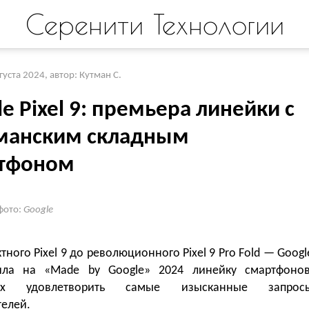
Серенити Технологии
вгуста 2024
,
автор: Кутман С.
e Pixel 9: премьера линейки с
манским складным
тфоном
фото:
Google
тного Pixel 9 до революционного Pixel 9 Pro Fold — Googl
ила на «Made by Google» 2024 линейку смартфонов
ных удовлетворить самые изысканные запрос
телей.