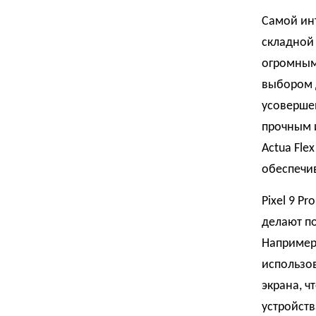
Самой ин
складной
огромным
выбором 
усовершен
прочным 
Actua Fle
обеспечи
Pixel 9 P
делают п
Например,
использо
экрана, ч
устройств