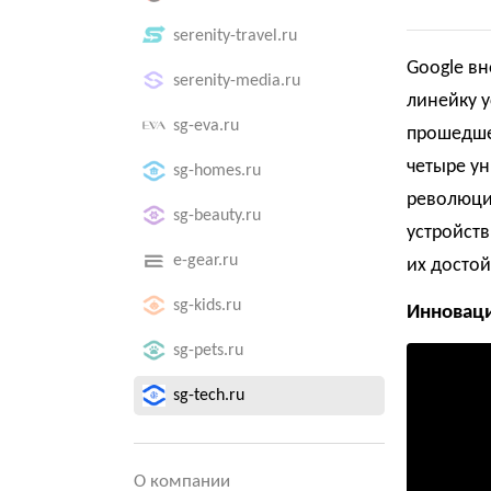
serenity-travel.ru
Google вн
serenity-media.ru
линейку у
sg-eva.ru
прошедшем
четыре уни
sg-homes.ru
революцио
sg-beauty.ru
устройств
e-gear.ru
их досто
sg-kids.ru
Инноваци
sg-pets.ru
sg-tech.ru
О компании