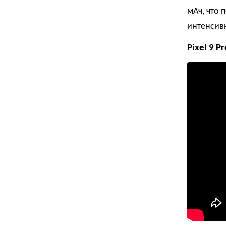
мАч, что 
интенсив
Pixel 9 