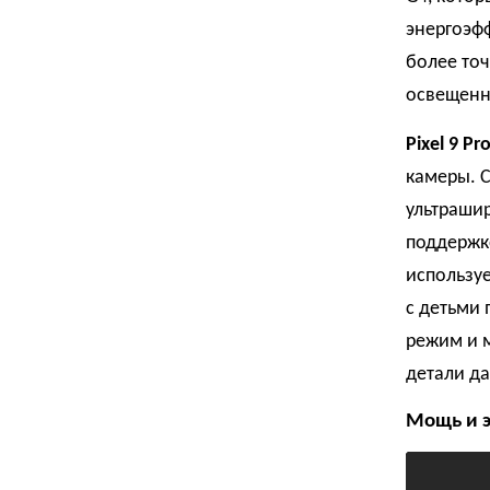
энергоэфф
более точ
освещенн
Pixel 9 Pr
камеры. С
ультрашир
поддержко
используе
с детьми 
режим и 
детали да
Мощь и э