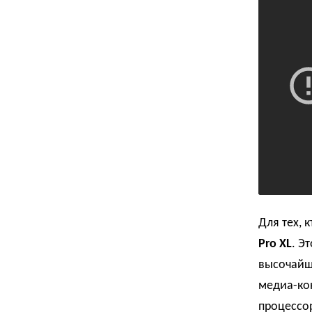
Для тех, 
Pro XL
. Э
высочайш
медиа-кон
процессор