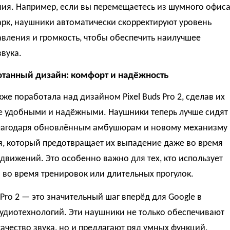
ния. Например, если вы перемещаетесь из шумного офис
арк, наушники автоматически скорректируют уровень
вления и громкость, чтобы обеспечить наилучшее
звука.
танный дизайн: комфорт и надёжность
кже поработала над дизайном Pixel Buds Pro 2, сделав их
е удобными и надёжными. Наушники теперь лучше сидят
благодаря обновлённым амбушюрам и новому механизму
я, который предотвращает их выпадение даже во время
движений. Это особенно важно для тех, кто использует
во время тренировок или длительных прогулок.
s Pro 2 — это значительный шаг вперёд для Google в
удиотехнологий. Эти наушники не только обеспечивают
ачество звука, но и предлагают ряд умных функций,