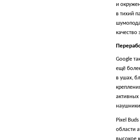
и окруже
в тихий п
шумопода
качество 
Перерабо
Google та
ещё боле
в ушах, 
креплени
активных 
наушники 
Pixel Bud
области а
высокое к