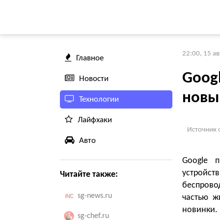
22:00, 15 а
Главное
Googl
Новости
новы
Технологии
Лайфхаки
Источник 
Авто
Google 
устройст
Читайте также:
беспрово
sg-news.ru
частью ж
новинки.
sg-chef.ru