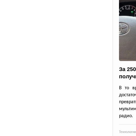
За 25
получ
В то в
достато
превр
мульти
радио.
Технологии