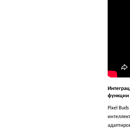
Интеграц
функции 
Pixel Bud
интеллект
адаптиров