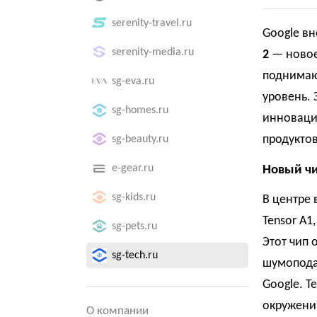
serenity-travel.ru
Google вн
serenity-media.ru
2
— новое
поднимают
sg-eva.ru
уровень.
sg-homes.ru
инноваци
продуктов
sg-beauty.ru
e-gear.ru
Новый чип
sg-kids.ru
В центре 
Tensor A1
sg-pets.ru
Этот чип 
sg-tech.ru
шумопода
Google. T
окружени
О компании