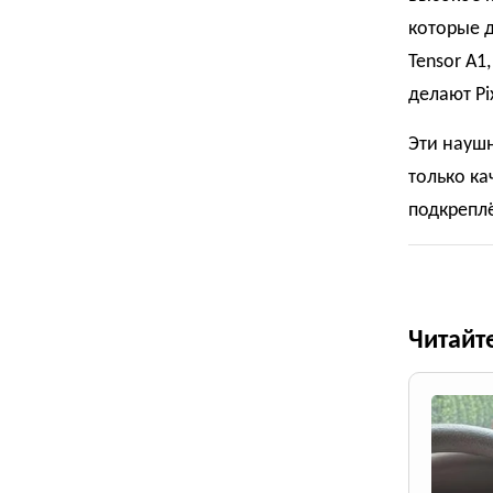
которые 
Tensor A
делают Pi
Эти наушн
только ка
подкрепл
Читайт