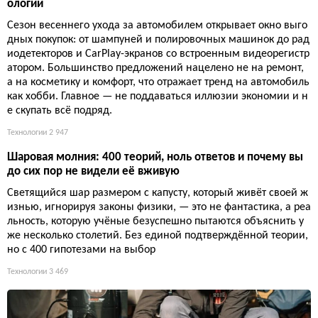
ологии
Сезон весеннего ухода за автомобилем открывает окно выго
дных покупок: от шампуней и полировочных машинок до рад
иодетекторов и CarPlay-экранов со встроенным видеорегистр
атором. Большинство предложений нацелено не на ремонт,
а на косметику и комфорт, что отражает тренд на автомобиль
как хобби. Главное — не поддаваться иллюзии экономии и н
е скупать всё подряд.
Технологии
2 947
Шаровая молния: 400 теорий, ноль ответов и почему вы
до сих пор не видели её вживую
Светящийся шар размером с капусту, который живёт своей ж
изнью, игнорируя законы физики, — это не фантастика, а реа
льность, которую учёные безуспешно пытаются объяснить у
же несколько столетий. Без единой подтверждённой теории,
но с 400 гипотезами на выбор
Технологии
3 469