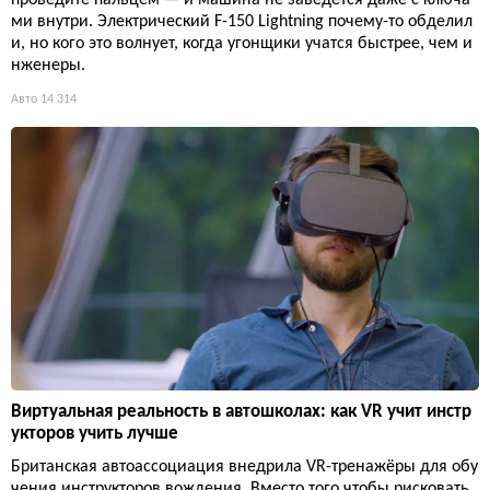
проведите пальцем — и машина не заведется даже с ключа
ми внутри. Электрический F-150 Lightning почему-то обделил
и, но кого это волнует, когда угонщики учатся быстрее, чем и
нженеры.
Авто
14 314
Виртуальная реальность в автошколах: как VR учит инстр
укторов учить лучше
Британская автоассоциация внедрила VR-тренажёры для обу
чения инструкторов вождения. Вместо того чтобы рисковать