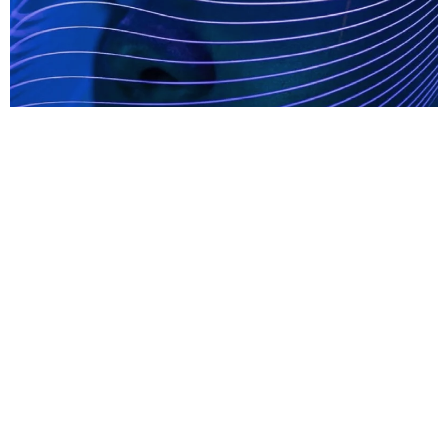
Синий свет против акне: что нужно знать о домашней све
тотерапии
Синий свет — не только враг из экранов, но и неожиданный
союзник в борьбе с прыщами. Точечное излучение убивает б
актерии акне, снимает воспаление и даже сглаживает рубц
ы. Пока все сходят с ума по красному свету, синий тихо делае
т свою работу — особенно если у вас проблемная кожа.