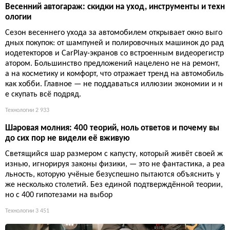
Весенний автогараж: скидки на уход, инструменты и техн
ологии
Сезон весеннего ухода за автомобилем открывает окно выго
дных покупок: от шампуней и полировочных машинок до рад
иодетекторов и CarPlay-экранов со встроенным видеорегистр
атором. Большинство предложений нацелено не на ремонт,
а на косметику и комфорт, что отражает тренд на автомобиль
как хобби. Главное — не поддаваться иллюзии экономии и н
е скупать всё подряд.
Технологии
2 933
Шаровая молния: 400 теорий, ноль ответов и почему вы
до сих пор не видели её вживую
Светящийся шар размером с капусту, который живёт своей ж
изнью, игнорируя законы физики, — это не фантастика, а реа
льность, которую учёные безуспешно пытаются объяснить у
же несколько столетий. Без единой подтверждённой теории,
но с 400 гипотезами на выбор
Технологии
3 451