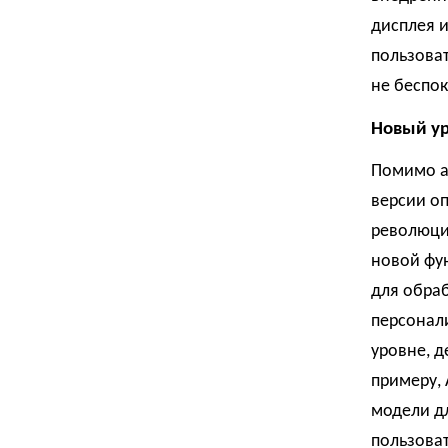
дисплея и
пользова
не беспок
Новый уро
Помимо ап
версии оп
революцио
новой фун
для обраб
персонал
уровне, 
примеру, 
модели д
пользоват