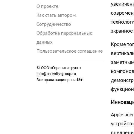
увеличени
О проекте
современн
Как стать автором
технологи
Сотрудничество
экранное 
Обработка персональных
данных
Кроме тог
Пользовательское соглашение
вертикаль
заметным
© ООО «Серенити групп»
компонов
info@serenity-group.ru
Все права защищены.
18+
демонстр
функциона
Инноваци
Apple все
устройств
внедрение