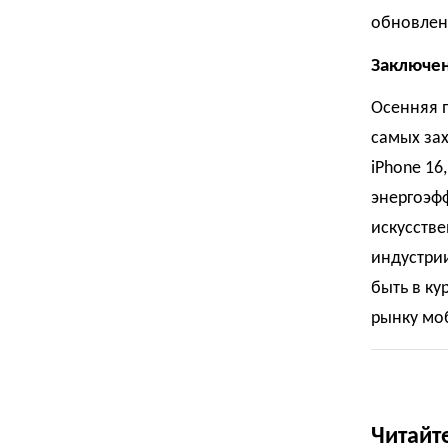
обновлен
Заключе
Осенняя п
самых за
iPhone 16
энергоэф
искусстве
индустрии
быть в ку
рынку моб
Читайт