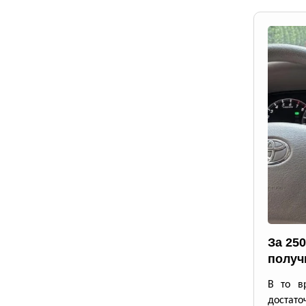
За 25
получ
В то в
достато