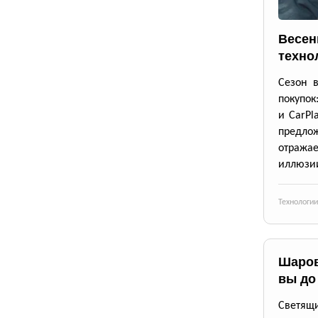
Весен
техно
Сезон 
покупок
и CarPl
предлож
отражае
иллюзии
Технологии
Шаров
вы до
Светящи