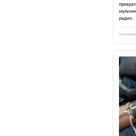
превр
мульти
радио.
Технологии