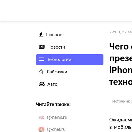
22:00, 22 а
Главное
Чего
Новости
през
Технологии
iPho
Лайфхаки
техн
Авто
Источник 
Читайте также:
sg-news.ru
Ожидаемы
в мобиль
sg-chef.ru