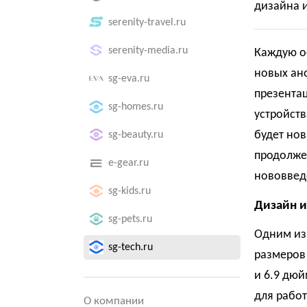
дизайна 
serenity-travel.ru
serenity-media.ru
Каждую о
новых ано
sg-eva.ru
презентац
sg-homes.ru
устройств
будет нов
sg-beauty.ru
продолже
e-gear.ru
нововвед
sg-kids.ru
Дизайн и
sg-pets.ru
Одним из 
sg-tech.ru
размеров 
и 6.9 дюй
для работ
О компании