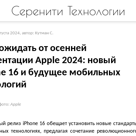
Серенити Технологии
вгуста 2024
,
автор: Кутман С.
 ожидать от осенней
ентации Apple 2024: новый
ne 16 и будущее мобильных
ологий
фото:
Apple
й релиз iPhone 16 обещает установить новые стандарт
ных технологиях, предлагая сочетание революционног