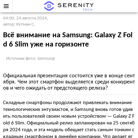
04:00, 24 августа 2024
,
автор: Кутман С.
Всё внимание на Samsung: Galaxy Z Fol
d 6 Slim уже на горизонте
Источник фото:
Samsung
Официальная презентация состоится уже в конце сент
ября. Чем этот смартфон выделяется среди конкурент
ов и чего ожидать от предстоящего релиза?
Складные смартфоны продолжают привлекать внимание
технологических энтузиастов, и Samsung вновь готов удив
ить пользователей своим новым устройством — Galaxy Z F
old 6 Slim. Официальный релиз запланирован на 25 сентяб
ря 2024 года, и эта модель обещает стать самым тонким с
кладным смартфоном в линейке компании. Что делает ег