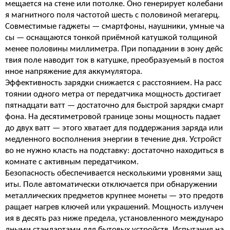
мещается на стене или потолке. Оно генерирует колебани
я магнитного поля частотой шесть с половиной мегагерц.
Совместимые гаджеты — смартфоны, наушники, умные ча
сы — оснащаются тонкой приёмной катушкой толщиной
менее половины миллиметра. При попадании в зону дейс
твия поле наводит ток в катушке, преобразуемый в постоя
нное напряжение для аккумулятора.
Эффективность зарядки снижается с расстоянием. На расс
тоянии одного метра от передатчика мощность достигает
пятнадцати ватт — достаточно для быстрой зарядки смарт
фона. На десятиметровой границе зоны мощность падает
до двух ватт — этого хватает для поддержания заряда или
медленного восполнения энергии в течение дня. Устройст
во не нужно класть на подставку: достаточно находиться в
комнате с активным передатчиком.
Безопасность обеспечивается несколькими уровнями защ
иты. Поле автоматически отключается при обнаружении
металлических предметов крупнее монеты — это предотв
ращает нагрев ключей или украшений. Мощность излучен
ия в десять раз ниже предела, установленного междунаро
дными стандартами для бытовых устройств. Испытания на