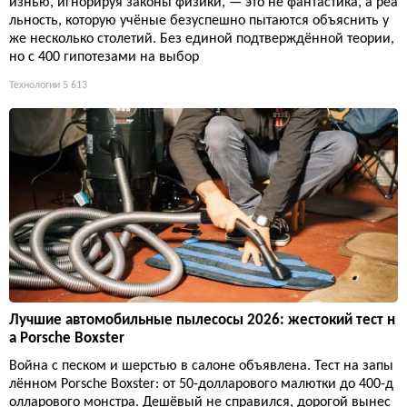
изнью, игнорируя законы физики, — это не фантастика, а реа
льность, которую учёные безуспешно пытаются объяснить у
же несколько столетий. Без единой подтверждённой теории,
но с 400 гипотезами на выбор
Технологии
5 613
Лучшие автомобильные пылесосы 2026: жестокий тест н
а Porsche Boxster
Война с песком и шерстью в салоне объявлена. Тест на запы
лённом Porsche Boxster: от 50-долларового малютки до 400-д
олларового монстра. Дешёвый не справился, дорогой вынес