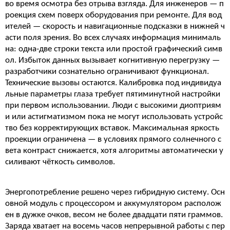
во время осмотра без отрыва взгляда. Для инженеров — п
роекция схем поверх оборудования при ремонте. Для вод
ителей — скорость и навигационные подсказки в нижней ч
асти поля зрения. Во всех случаях информация минималь
на: одна-две строки текста или простой графический симв
ол. Избыток данных вызывает когнитивную перегрузку —
разработчики сознательно ограничивают функционал.
Технические вызовы остаются. Калибровка под индивидуа
льные параметры глаза требует пятиминутной настройки
при первом использовании. Люди с высокими диоптриям
и или астигматизмом пока не могут использовать устройс
тво без корректирующих вставок. Максимальная яркость
проекции ограничена — в условиях прямого солнечного с
вета контраст снижается, хотя алгоритмы автоматически у
силивают чёткость символов.
Энергопотребление решено через гибридную систему. Осн
овной модуль с процессором и аккумулятором располож
ен в дужке очков, весом не более двадцати пяти граммов.
Заряда хватает на восемь часов непрерывной работы с пер