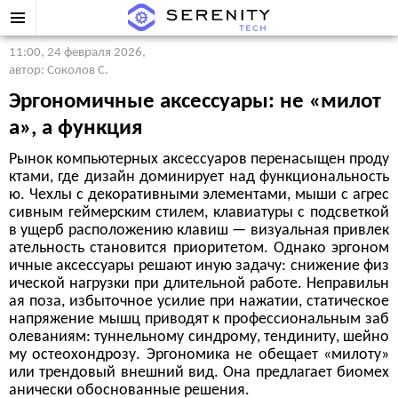
11:00, 24 февраля 2026
,
автор: Соколов С.
Эргономичные аксессуары: не «милот
а», а функция
Рынок компьютерных аксессуаров перенасыщен проду
ктами, где дизайн доминирует над функциональность
ю. Чехлы с декоративными элементами, мыши с агрес
сивным геймерским стилем, клавиатуры с подсветкой
в ущерб расположению клавиш — визуальная привлек
ательность становится приоритетом. Однако эргоном
ичные аксессуары решают иную задачу: снижение физ
ической нагрузки при длительной работе. Неправильн
ая поза, избыточное усилие при нажатии, статическое
напряжение мышц приводят к профессиональным заб
олеваниям: туннельному синдрому, тендиниту, шейно
му остеохондрозу. Эргономика не обещает «милоту»
или трендовый внешний вид. Она предлагает биомех
анически обоснованные решения.