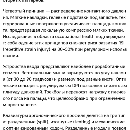
оторных паттернов.
Четвертый принцип — распределение контактного давлен
ия. Мягкие накладки, гелевые подставки под запястье, тек
стурированные поверхности увеличивают площадь контак
та, предотвращая локальную компрессию мягких тканей.
Исследования в области occupational health подтверждаю
т: соблюдение этих принципов снижает риск развития RSI
(repetitive strain injury) на 30–50% при регулярном использ
овании.
Устройства ввода представляют наиболее проработанный
сегмент. Вертикальные мыши варьируются по углу наклон
а (от 30 до 90 градусов) и размеру под разные кисти. Опти
ческие сенсоры с регулируемым DPI позволяют снизить ам
плитуду движений. Трекболы переносят нагрузку с плечев
ого пояса на пальцы, что целесообразно при ограниченно
м пространстве.
Клавиатуры эргономического профиля делятся на три тип
а: разделенные (split), изогнутые (tenting) и механические
с оптимизированным ходом. Разделенные модели позвол