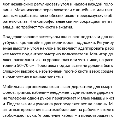
яют независимо регулировать угол и наклон каждой поло
вины. Механические переключатели с линейным или такт
ильным срабатыванием обеспечивают предсказуемую об
ратную связь. Низкопрофильные свитчи сокращают путь п
альца, но требуют точности нажатия.
Поддерживающие аксессуары включают подставки для но
утбуков, кронштейны для мониторов, подножки. Регулиру
емая высота и угол наклона позволяют адаптировать рабо
чее место под антропометрию пользователя. Монитор до
лжен располагаться на уровне глаз или чуть ниже, на расс
тоянии 50–70 см. Подставка под запястье не должна быть
слишком высокой: избыточный прогиб кисти вверх создае
т компрессию в канале запястья.
Мобильная эргономика охватывает держатели для смарт
фонов, грипсы, кабель-менеджмент. Длительное удержан
ие телефона одной рукой перегружает малые мышцы кист
и. Подставка или рукоятка распределяет вес на ладонь. М
агнитные крепления в автомобиле или на рабочем столе о
свобождают руки. Управление кабелями предотвращает с