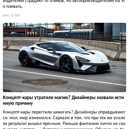
водителей страдают от бликов, но автопроизводителям на эт
о плевать.
Авто
16 609
Концепт-кары утратили магию? Дизайнеры назвали исти
нную причину
Концепт-кары перестали зажигать? Дизайнеры оправдывают
ся: мол, мир изменился. Сарказм в том, что при тех же усили
ях результат вышел пресным. Раньше фантазию ничто не ско