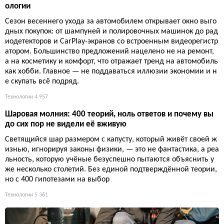
ологии
Сезон весеннего ухода за автомобилем открывает окно выго
дных покупок: от шампуней и полировочных машинок до рад
иодетекторов и CarPlay-экранов со встроенным видеорегистр
атором. Большинство предложений нацелено не на ремонт,
а на косметику и комфорт, что отражает тренд на автомобиль
как хобби. Главное — не поддаваться иллюзии экономии и н
е скупать всё подряд.
Технологии
4 957
Шаровая молния: 400 теорий, ноль ответов и почему вы
до сих пор не видели её вживую
Светящийся шар размером с капусту, который живёт своей ж
изнью, игнорируя законы физики, — это не фантастика, а реа
льность, которую учёные безуспешно пытаются объяснить у
же несколько столетий. Без единой подтверждённой теории,
но с 400 гипотезами на выбор
Технологии
5 361