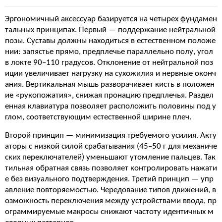
Эргономичный аксессуар базируется на четырех фундамен
тальных принципах. Первый — поддержание нейтральной
позы. Суставы должны находиться в естественном положе
нии: запястье прямо, предплечье параллельно полу, угол
в локте 90–110 градусов. Отклонение от нейтральной поз
иции увеличивает нагрузку на сухожилия и нервные оконч
ания. Вертикальная мышь разворачивает кисть в положен
ие «рукопожатия», снижая пронацию предплечья. Раздел
енная клавиатура позволяет расположить половины под у
глом, соответствующим естественной ширине плеч.
Второй принцип — минимизация требуемого усилия. Акту
аторы с низкой силой срабатывания (45–50 г для механиче
ских переключателей) уменьшают утомление пальцев. Так
тильная обратная связь позволяет контролировать нажати
е без визуального подтверждения. Третий принцип — упр
авление повторяемостью. Чередование типов движений, в
озможность переключения между устройствами ввода, пр
ограммируемые макросы снижают частоту идентичных м