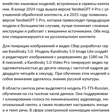
емейство языковых моделей, встроенных в сервисы компа
нии. В конце 2024 года вышла версия YandexGPT 4 Pro с ул
учшенной обработкой контекста, а в 2025 году появилась
версия YandexGPT 5 Pro, которая превосходит предыдущие
модели в большинстве случаев, лучше понимает сложные
инструкции и работает с внешними источниками. Обе мод
ели специализируются на русскоязычном контенте.
Для генерации изображений и видео Сбер разработал сер
ию Kandinsky 5.0. Модель Kandinsky 5.0 Image Lite создаёт
и редактирует изображения с разрешением до 1280 на 76
8 пикселей, а Kandinsky 5.0 Video Pro генерирует видео пр
одолжительностью до десяти секунд с частотой кадров до
двадцати четырёх в секунду. При обучении этих моделей о
собое внимание уделялось знанию русской культуры.
В области синтеза речи выделяется модель F5-TTS-Russian,
обученная на ста тысячах часов данных. Она поддерживае
т клонирование голоса по минимальному аудиовходу, мн
огоязычный синтез, а также позволяет настраивать эмоци
и и темп речи. В сфере электронной коммерции компания