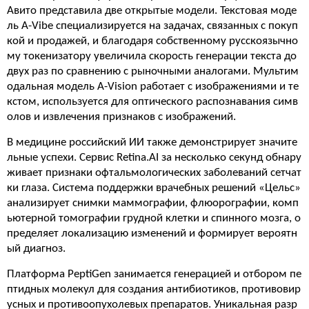
Авито представила две открытые модели. Текстовая моде
ль A-Vibe специализируется на задачах, связанных с покуп
кой и продажей, и благодаря собственному русскоязычно
му токенизатору увеличила скорость генерации текста до
двух раз по сравнению с рыночными аналогами. Мультим
одальная модель A-Vision работает с изображениями и те
кстом, используется для оптического распознавания симв
олов и извлечения признаков с изображений.
В медицине российский ИИ также демонстрирует значите
льные успехи. Сервис Retina.AI за несколько секунд обнару
живает признаки офтальмологических заболеваний сетчат
ки глаза. Система поддержки врачебных решений «Цельс»
анализирует снимки маммографии, флюорографии, комп
ьютерной томографии грудной клетки и спинного мозга, о
пределяет локализацию изменений и формирует вероятн
ый диагноз.
Платформа PeptiGen занимается генерацией и отбором пе
птидных молекул для создания антибиотиков, противовир
усных и противоопухолевых препаратов. Уникальная разр