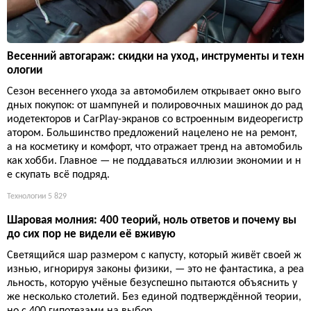
Весенний автогараж: скидки на уход, инструменты и техн
ологии
Сезон весеннего ухода за автомобилем открывает окно выго
дных покупок: от шампуней и полировочных машинок до рад
иодетекторов и CarPlay-экранов со встроенным видеорегистр
атором. Большинство предложений нацелено не на ремонт,
а на косметику и комфорт, что отражает тренд на автомобиль
как хобби. Главное — не поддаваться иллюзии экономии и н
е скупать всё подряд.
Технологии
5 829
Шаровая молния: 400 теорий, ноль ответов и почему вы
до сих пор не видели её вживую
Светящийся шар размером с капусту, который живёт своей ж
изнью, игнорируя законы физики, — это не фантастика, а реа
льность, которую учёные безуспешно пытаются объяснить у
же несколько столетий. Без единой подтверждённой теории,
но с 400 гипотезами на выбор