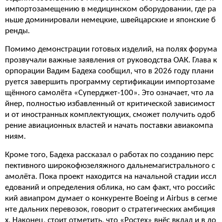
импортозамещению в медицинском оборудовании, где ра
ньше доминировали немецкие, швейцарские и японские б
ренды.
Помимо демонстрации готовых изделий, на полях форума
прозвучали важные заявления от руководства ОАК. Глава к
орпорации Вадим Бадеха сообщил, что в 2026 году плани
руется завершить программу сертификации импортозаме
щённого самолёта «Суперджет-100». Это означает, что ла
йнер, полностью избавленный от критической зависимост
и от иностранных комплектующих, сможет получить одоб
рение авиационных властей и начать поставки авиакомпа
ниям.
Кроме того, Бадеха рассказал о работах по созданию перс
пективного широкофюзеляжного дальнемагистрального с
амолёта. Пока проект находится на начальной стадии иссл
едований и определения облика, но сам факт, что российс
кий авиапром думает о конкуренте Boeing и Airbus в сегме
нте дальних перевозок, говорит о стратегических амбиция
х. Наконец, стоит отметить, что «Ростех» внёс вклад и в ло