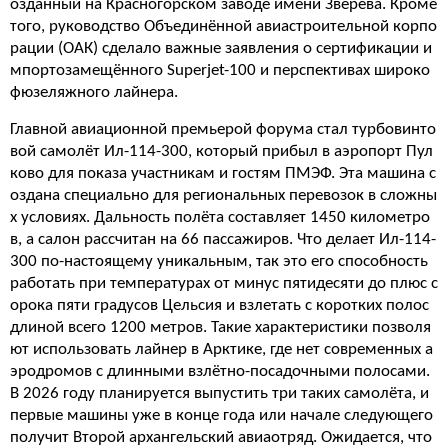
озданный на Красногорском заводе имени Зверева. Кроме
того, руководство Объединённой авиастроительной корпо
рации (ОАК) сделало важные заявления о сертификации и
мпортозамещённого Superjet-100 и перспективах широко
фюзеляжного лайнера.
Главной авиационной премьерой форума стал турбовинто
вой самолёт Ил-114-300, который прибыл в аэропорт Пул
ково для показа участникам и гостям ПМЭФ. Эта машина с
оздана специально для региональных перевозок в сложны
х условиях. Дальность полёта составляет 1450 километро
в, а салон рассчитан на 66 пассажиров. Что делает Ил-114-
300 по-настоящему уникальным, так это его способность
работать при температурах от минус пятидесяти до плюс с
орока пяти градусов Цельсия и взлетать с коротких полос
длиной всего 1200 метров. Такие характеристики позволя
ют использовать лайнер в Арктике, где нет современных а
эродромов с длинными взлётно-посадочными полосами.
В 2026 году планируется выпустить три таких самолёта, и
первые машины уже в конце года или начале следующего
получит Второй архангельский авиаотряд. Ожидается, что