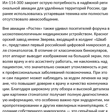
Ил-114-300 закроет острую потребность в надёжной реги
ональной авиации для удалённых территорий России, где
ранее использовалась устаревшая техника или полностью
отсутствовало авиасообщение.
Вне авиации «Ростех» также удивил посетителей форума в
ысокотехнологичным медицинским устройством. Красног
орский завод имени Зверева, входящий в холдинг «Шваб
е», представил первый российский цифровой микроскоп д
ля стоматологов. В отличие от классических бинокуляров,
этот аппарат выводит изображение на большой экран, поз
воляя врачу и его ассистенту работать, не наклоняясь над
пациентом, что значительно снижает утомляемость и рис
к профессиональных заболеваний позвоночника. При это
м сам пациент может наблюдать за ходом лечения на экр
ане, что повышает доверие к врачу и качество коммуника
ции. Благодаря широкому углу обзора и высокой детализа
ции картинки стоматолог получает полную диагностическ
ую информацию, что особенно важно при эндодонтии, ми
кропротезировании и других ювелирных манипуляциях. С
оздание собственного микроскопа — это серьёзный шаг к