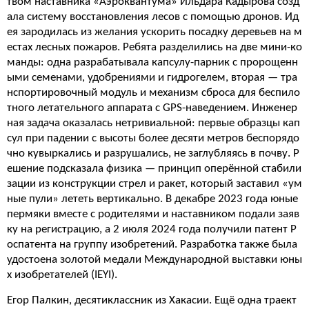
твом наставника «Аэроквантума» Ильдара Кадырова созд
ала систему восстановления лесов с помощью дронов. Ид
ея зародилась из желания ускорить посадку деревьев на м
естах лесных пожаров. Ребята разделились на две мини-ко
манды: одна разрабатывала капсулу-парник с пророщенн
ыми семенами, удобрениями и гидрогелем, вторая — тра
нспортировочный модуль и механизм сброса для беспило
тного летательного аппарата с GPS-наведением. Инженер
ная задача оказалась нетривиальной: первые образцы кап
сул при падении с высоты более десяти метров беспорядо
чно кувыркались и разрушались, не заглубляясь в почву. Р
ешение подсказала физика — принцип оперённой стабили
зации из конструкции стрел и ракет, который заставил «ум
ные пули» лететь вертикально. В декабре 2023 года юные
пермяки вместе с родителями и наставником подали заяв
ку на регистрацию, а 2 июля 2024 года получили патент Р
оспатента на группу изобретений. Разработка также была
удостоена золотой медали Международной выставки юны
х изобретателей (IEYI).
Егор Палкин, десятиклассник из Хакасии. Ещё одна траект