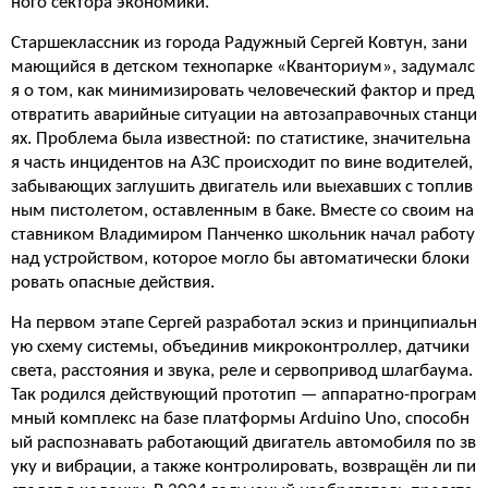
ного сектора экономики.
Старшеклассник из города Радужный Сергей Ковтун, зани
мающийся в детском технопарке «Кванториум», задумалс
я о том, как минимизировать человеческий фактор и пред
отвратить аварийные ситуации на автозаправочных станци
ях. Проблема была известной: по статистике, значительна
я часть инцидентов на АЗС происходит по вине водителей,
забывающих заглушить двигатель или выехавших с топлив
ным пистолетом, оставленным в баке. Вместе со своим на
ставником Владимиром Панченко школьник начал работу
над устройством, которое могло бы автоматически блоки
ровать опасные действия.
На первом этапе Сергей разработал эскиз и принципиальн
ую схему системы, объединив микроконтроллер, датчики
света, расстояния и звука, реле и сервопривод шлагбаума.
Так родился действующий прототип — аппаратно-програм
мный комплекс на базе платформы Arduino Uno, способн
ый распознавать работающий двигатель автомобиля по зв
уку и вибрации, а также контролировать, возвращён ли пи