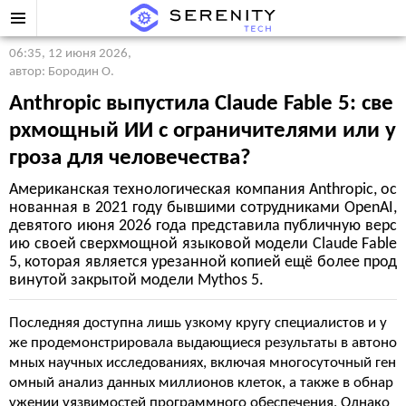
06:35, 12 июня 2026
,
автор: Бородин О.
Anthropic выпустила Claude Fable 5: све
рхмощный ИИ с ограничителями или у
гроза для человечества?
Американская технологическая компания Anthropic, ос
нованная в 2021 году бывшими сотрудниками OpenAI,
девятого июня 2026 года представила публичную верс
ию своей сверхмощной языковой модели Claude Fable
5, которая является урезанной копией ещё более прод
винутой закрытой модели Mythos 5.
Последняя доступна лишь узкому кругу специалистов и у
же продемонстрировала выдающиеся результаты в автоно
мных научных исследованиях, включая многосуточный ген
омный анализ данных миллионов клеток, а также в обнар
ужении уязвимостей программного обеспечения. Однако