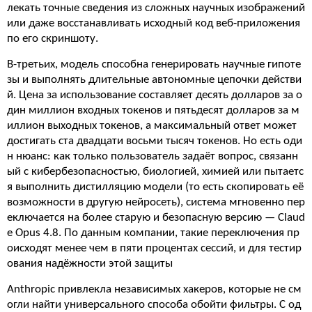
лекать точные сведения из сложных научных изображений
или даже восстанавливать исходный код веб-приложения
по его скриншоту.
В-третьих, модель способна генерировать научные гипоте
зы и выполнять длительные автономные цепочки действи
й. Цена за использование составляет десять долларов за о
дин миллион входных токенов и пятьдесят долларов за м
иллион выходных токенов, а максимальный ответ может
достигать ста двадцати восьми тысяч токенов. Но есть оди
н нюанс: как только пользователь задаёт вопрос, связанн
ый с кибербезопасностью, биологией, химией или пытаетс
я выполнить дистилляцию модели (то есть скопировать её
возможности в другую нейросеть), система мгновенно пер
еключается на более старую и безопасную версию — Claud
e Opus 4.8. По данным компании, такие переключения пр
оисходят менее чем в пяти процентах сессий, и для тестир
ования надёжности этой защиты
Anthropic привлекла независимых хакеров, которые не см
огли найти универсального способа обойти фильтры. С од