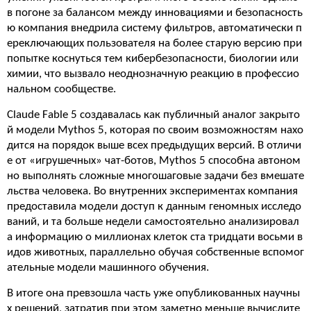
в погоне за балансом между инновациями и безопасность
ю компания внедрила систему фильтров, автоматически п
ереключающих пользователя на более старую версию при
попытке коснуться тем кибербезопасности, биологии или
химии, что вызвало неоднозначную реакцию в профессио
нальном сообществе.
Claude Fable 5 создавалась как публичный аналог закрыто
й модели Mythos 5, которая по своим возможностям нахо
дится на порядок выше всех предыдущих версий. В отличи
е от «игрушечных» чат-ботов, Mythos 5 способна автоном
но выполнять сложные многошаговые задачи без вмешате
льства человека. Во внутренних экспериментах компания
предоставила модели доступ к данным геномных исследо
ваний, и та больше недели самостоятельно анализировал
а информацию о миллионах клеток ста тридцати восьми в
идов животных, параллельно обучая собственные вспомог
ательные модели машинного обучения.
В итоге она превзошла часть уже опубликованных научны
х решений, затратив при этом заметно меньше вычислите