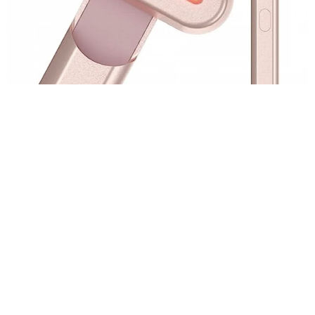
Спасение для кожи и кошелька
Красный свет проникает в кожу, стимулирует коллаген и уме
ньшает воспаление — и это не маркетинг, а доказанная физи
ка.
Здоровье
13 589