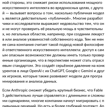
ной стороны, это снижает риски использования мощного
искусственного интеллекта во вредоносных целях, с друго
й — вызывает вопросы о том, насколько публичная модел
ь является действительно «публичной». Многие разработ
чики и исследователи выражают недовольство тем, что он
и не могут проверить её реальную мощь в чувствительны
х, но легальных областях, например, при создании лекарст
в или анализе уязвимостей собственного кода. Тем не мен
ее сама компания считает такой подход новой философие
й ответственного искусственного интеллекта: доступ к сам
ым опасным возможностям должны иметь только провер
енные организации, что в перспективе может стать отрасл
евым стандартом. Это создаёт серьёзное давление на конк
урентов в лице OpenAI с их ChatGPT, Google с Gemini и друг
их игроков, которые также развивают модели для програ
ммирования и анализа данных.
Если Anthropic сможет убедить крупный бизнес, что Fable
5 действительно лучше справляется с длинными и сложны
ми сценариями, многие компании начнут мигрировать с п
ривычных решений. Но есть и более глубокий подтекст. An