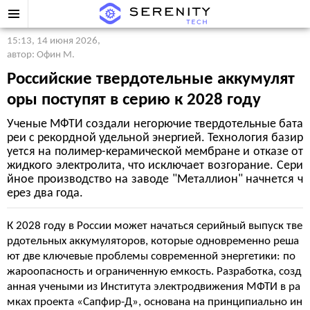
15:13, 14 июня 2026
,
автор: Офин М.
Российские твердотельные аккумулят
оры поступят в серию к 2028 году
Ученые МФТИ создали негорючие твердотельные бата
реи с рекордной удельной энергией. Технология базир
уется на полимер-керамической мембране и отказе от
жидкого электролита, что исключает возгорание. Сери
йное производство на заводе "Металлион" начнется ч
ерез два года.
К 2028 году в России может начаться серийный выпуск тве
рдотельных аккумуляторов, которые одновременно реша
ют две ключевые проблемы современной энергетики: по
жароопасность и ограниченную емкость. Разработка, созд
анная учеными из Института электродвижения МФТИ в ра
мках проекта «Сапфир-Д», основана на принципиально ин