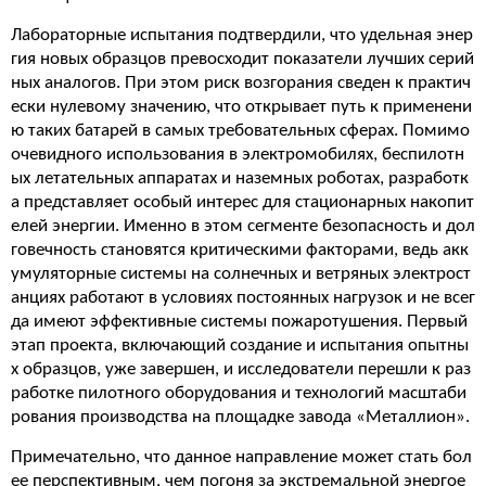
Лабораторные испытания подтвердили, что удельная энер
гия новых образцов превосходит показатели лучших серий
ных аналогов. При этом риск возгорания сведен к практич
ески нулевому значению, что открывает путь к применени
ю таких батарей в самых требовательных сферах. Помимо
очевидного использования в электромобилях, беспилотн
ых летательных аппаратах и наземных роботах, разработк
а представляет особый интерес для стационарных накопит
елей энергии. Именно в этом сегменте безопасность и дол
говечность становятся критическими факторами, ведь акк
умуляторные системы на солнечных и ветряных электрост
анциях работают в условиях постоянных нагрузок и не всег
да имеют эффективные системы пожаротушения. Первый
этап проекта, включающий создание и испытания опытны
х образцов, уже завершен, и исследователи перешли к раз
работке пилотного оборудования и технологий масштаби
рования производства на площадке завода «Металлион».
Примечательно, что данное направление может стать бол
ее перспективным, чем погоня за экстремальной энергое