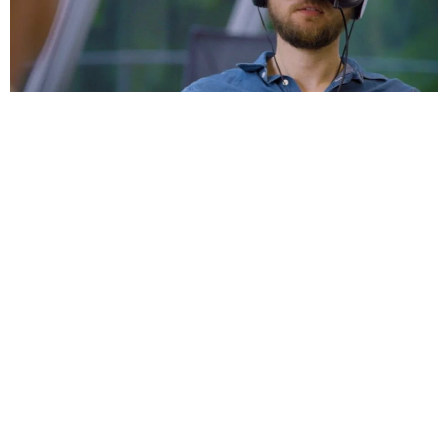
Виртуальная реальность в автошколах: как VR учит инстр
укторов учить лучше
Британская автоассоциация внедрила VR-тренажёры для обу
чения инструкторов вождения. Вместо того чтобы рисковать
на реальной дороге, будущие наставники отрабатывают опас
ные сценарии в симуляторе. Наконец-то учебные автомобил
и вздохнут с облегчением — теперь бить можно только вирту
альные крылья.
Авто
16 242