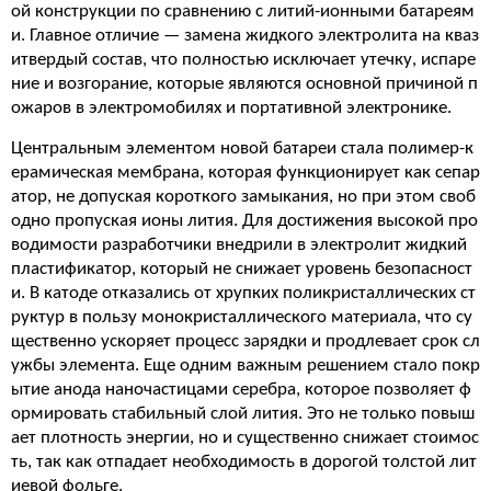
ой конструкции по сравнению с литий-ионными батареям
и. Главное отличие — замена жидкого электролита на кваз
итвердый состав, что полностью исключает утечку, испаре
ние и возгорание, которые являются основной причиной п
ожаров в электромобилях и портативной электронике.
Центральным элементом новой батареи стала полимер-к
ерамическая мембрана, которая функционирует как сепар
атор, не допуская короткого замыкания, но при этом своб
одно пропуская ионы лития. Для достижения высокой про
водимости разработчики внедрили в электролит жидкий
пластификатор, который не снижает уровень безопасност
и. В катоде отказались от хрупких поликристаллических ст
руктур в пользу монокристаллического материала, что су
щественно ускоряет процесс зарядки и продлевает срок сл
ужбы элемента. Еще одним важным решением стало покр
ытие анода наночастицами серебра, которое позволяет ф
ормировать стабильный слой лития. Это не только повыш
ает плотность энергии, но и существенно снижает стоимос
ть, так как отпадает необходимость в дорогой толстой лит
иевой фольге.