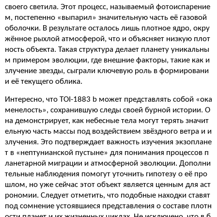
своего светила. Этот процесс, называемый фотоиспарение
м, постепенно «выпарил» значительную часть её газовой
оболочки. В результате осталось лишь плотное ядро, окру
жённое рыхлой атмосферой, что и объясняет низкую плот
ность объекта. Такая структура делает планету уникальны
м примером эволюции, где внешние факторы, такие как и
злучение звезды, сыграли ключевую роль в формировани
и её текущего облика.
Интересно, что TOI-1883 b может представлять собой «ока
менелость», сохранившую следы своей бурной истории. О
на демонстрирует, как небесные тела могут терять значит
ельную часть массы под воздействием звёздного ветра и и
злучения. Это подтверждает важность изучения экзоплане
т в «нептунианской пустыне» для понимания процессов п
ланетарной миграции и атмосферной эволюции. Дополни
тельные наблюдения помогут уточнить гипотезу о её про
шлом, но уже сейчас этот объект является ценным для аст
рономии. Следует отметить, что подобные находки ставят
под сомнение устоявшиеся представления о составе плотн
ости планет и их жизненных циклах. Не исключено, что в б