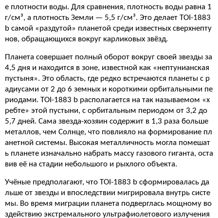
е плотности воды. Для сравнения, плотность воды равна 1
г/см³, а плотность Земли — 5,5 г/см³. Это делает TOI-1883
b самой «раздутой» планетой среди известных сверхнепту
нов, обращающихся вокруг карликовых звёзд.
Планета совершает полный оборот вокруг своей звезды за
4,5 дня и находится в зоне, известной как «нептунианская
пустыня». Это область, где редко встречаются планеты с р
адиусами от 2 до 6 земных и короткими орбитальными пе
риодами. TOI-1883 b располагается на так называемом «х
ребте» этой пустыни, с орбитальным периодом от 3,2 до
5,7 дней. Сама звезда-хозяин содержит в 1,3 раза больше
металлов, чем Солнце, что повлияло на формирование пл
анетной системы. Высокая металличность могла помешат
ь планете изначально набрать массу газового гиганта, оста
вив её на стадии небольшого и рыхлого объекта.
Учёные предполагают, что TOI-1883 b сформировалась да
льше от звезды и впоследствии мигрировала внутрь систе
мы. Во время миграции планета подверглась мощному во
здействию экстремального ультрафиолетового излучения