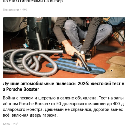
но с 400 гипотезами на выбор
Технологии
4 991
Лучшие автомобильные пылесосы 2026: жестокий тест н
а Porsche Boxster
Война с песком и шерстью в салоне объявлена. Тест на запы
лённом Porsche Boxster: от 50-долларового малютки до 400-д
олларового монстра. Дешёвый не справился, дорогой вынес
всё, включая дверь гаража.
Авто
5 236