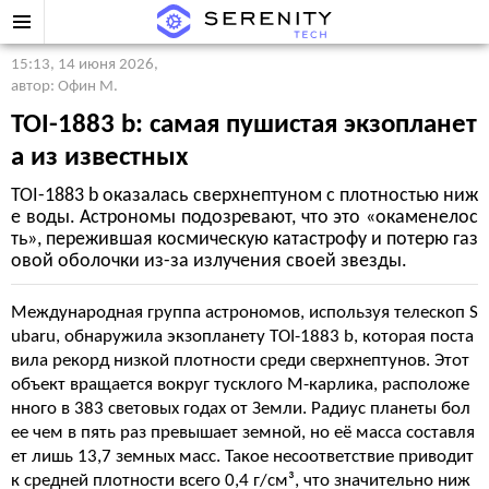
15:13, 14 июня 2026
,
автор: Офин М.
TOI-1883 b: самая пушистая экзопланет
а из известных
TOI-1883 b оказалась сверхнептуном с плотностью ниж
е воды. Астрономы подозревают, что это «окаменелос
ть», пережившая космическую катастрофу и потерю газ
овой оболочки из-за излучения своей звезды.
Международная группа астрономов, используя телескоп S
ubaru, обнаружила экзопланету TOI-1883 b, которая поста
вила рекорд низкой плотности среди сверхнептунов. Этот
объект вращается вокруг тусклого M-карлика, расположе
нного в 383 световых годах от Земли. Радиус планеты бол
ее чем в пять раз превышает земной, но её масса составля
ет лишь 13,7 земных масс. Такое несоответствие приводит
к средней плотности всего 0,4 г/см³, что значительно ниж