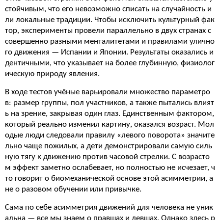
стойчивым, что его невозможно списать на случайность и
ли локальные традиции. Чтобы исключить культурный фак
тор, эксперименты провели параллельно в двух странах с
совершенно разными менталитетами и правилами улично
го движения — Испании и Японии. Результаты оказались и
дентичными, что указывает на более глубинную, физиолог
ическую природу явления.
В ходе тестов учёные варьировали множество параметро
в: размер группы, пол участников, а также пытались влият
ь на зрение, закрывая один глаз. Единственным фактором,
который реально изменил картину, оказался возраст. Мол
одые люди следовали правилу «левого поворота» значите
льно чаще пожилых, а дети демонстрировали самую силь
ную тягу к движению против часовой стрелки. С возрасто
м эффект заметно ослабевает, но полностью не исчезает, ч
то говорит о биомеханической основе этой асимметрии, а
не о разовом обучении или привычке.
Сама по себе асимметрия движений для человека не уник
альна — все мы знаем о правшах и левшах. Однако здесь р