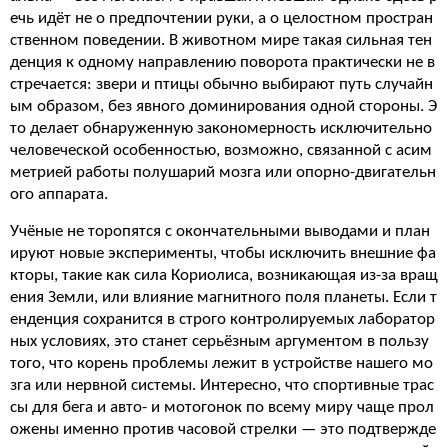
ечь идёт не о предпочтении руки, а о целостном простран
ственном поведении. В животном мире такая сильная тен
денция к одному направлению поворота практически не в
стречается: звери и птицы обычно выбирают путь случайн
ым образом, без явного доминирования одной стороны. Э
то делает обнаруженную закономерность исключительно
человеческой особенностью, возможно, связанной с асим
метрией работы полушарий мозга или опорно-двигательн
ого аппарата.
Учёные не торопятся с окончательными выводами и план
ируют новые эксперименты, чтобы исключить внешние фа
кторы, такие как сила Кориолиса, возникающая из-за вращ
ения Земли, или влияние магнитного поля планеты. Если т
енденция сохранится в строго контролируемых лаборатор
ных условиях, это станет серьёзным аргументом в пользу
того, что корень проблемы лежит в устройстве нашего мо
зга или нервной системы. Интересно, что спортивные трас
сы для бега и авто- и мотогонок по всему миру чаще прол
ожены именно против часовой стрелки — это подтвержде