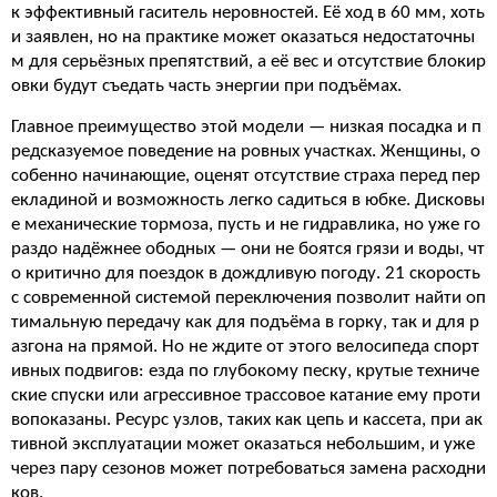
к эффективный гаситель неровностей. Её ход в 60 мм, хоть
и заявлен, но на практике может оказаться недостаточны
м для серьёзных препятствий, а её вес и отсутствие блокир
овки будут съедать часть энергии при подъёмах.
Главное преимущество этой модели — низкая посадка и п
редсказуемое поведение на ровных участках. Женщины, о
собенно начинающие, оценят отсутствие страха перед пер
екладиной и возможность легко садиться в юбке. Дисковы
е механические тормоза, пусть и не гидравлика, но уже го
раздо надёжнее ободных — они не боятся грязи и воды, чт
о критично для поездок в дождливую погоду. 21 скорость
с современной системой переключения позволит найти оп
тимальную передачу как для подъёма в горку, так и для р
азгона на прямой. Но не ждите от этого велосипеда спорт
ивных подвигов: езда по глубокому песку, крутые техниче
ские спуски или агрессивное трассовое катание ему проти
вопоказаны. Ресурс узлов, таких как цепь и кассета, при ак
тивной эксплуатации может оказаться небольшим, и уже
через пару сезонов может потребоваться замена расходни
ков.