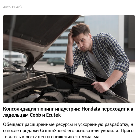
Авто
11 428
Консолидация тюнинг-индустрии: Hondata переходит к в
ладельцам Cobb и Ecutek
Обещают расширенные ресурсы и ускоренную разработку, н
о после продажи GrimmSpeed его основателя уволили. Приго
товьтесь к росту цен и снижению энтузиазма.