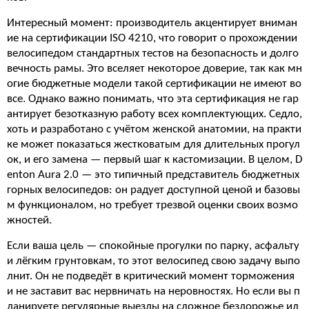
Интересный момент: производитель акцентирует вниман
ие на сертификации ISO 4210, что говорит о прохождении
велосипедом стандартных тестов на безопасность и долго
вечность рамы. Это вселяет некоторое доверие, так как мн
огие бюджетные модели такой сертификации не имеют во
все. Однако важно понимать, что эта сертификация не гар
антирует безотказную работу всех комплектующих. Седло,
хоть и разработано с учётом женской анатомии, на практи
ке может показаться жестковатым для длительных прогул
ок, и его замена — первый шаг к кастомизации. В целом, D
enton Aura 2.0 — это типичный представитель бюджетных
горных велосипедов: он радует доступной ценой и базовы
м функционалом, но требует трезвой оценки своих возмо
жностей.
Если ваша цель — спокойные прогулки по парку, асфальту
и лёгким грунтовкам, то этот велосипед свою задачу выпо
лнит. Он не подведёт в критический момент торможения
и не заставит вас нервничать на неровностях. Но если вы п
ланируете регулярные выезды на сложное бездорожье ил