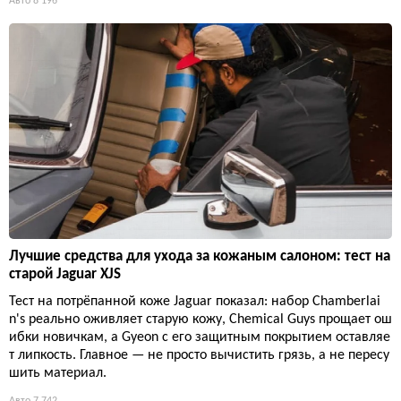
Авто
8 196
Лучшие средства для ухода за кожаным салоном: тест на
старой Jaguar XJS
Тест на потрёпанной коже Jaguar показал: набор Chamberlai
n's реально оживляет старую кожу, Chemical Guys прощает ош
ибки новичкам, а Gyeon с его защитным покрытием оставляе
т липкость. Главное — не просто вычистить грязь, а не пересу
шить материал.
Авто
7 742