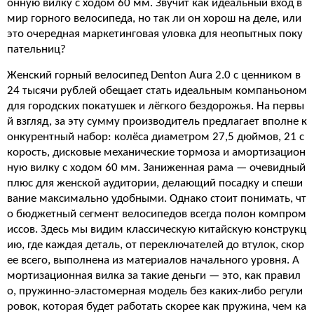
онную вилку с ходом 60 мм. Звучит как идеальный вход в
мир горного велосипеда, но так ли он хорош на деле, или
это очередная маркетинговая уловка для неопытных поку
пательниц?
Женский горный велосипед Denton Aura 2.0 с ценником в
24 тысячи рублей обещает стать идеальным компаньоном
для городских покатушек и лёгкого бездорожья. На первы
й взгляд, за эту сумму производитель предлагает вполне к
онкурентный набор: колёса диаметром 27,5 дюймов, 21 с
корость, дисковые механические тормоза и амортизацион
ную вилку с ходом 60 мм. Заниженная рама — очевидный
плюс для женской аудитории, делающий посадку и спеши
вание максимально удобными. Однако стоит понимать, чт
о бюджетный сегмент велосипедов всегда полон компром
иссов. Здесь мы видим классическую китайскую конструкц
ию, где каждая деталь, от переключателей до втулок, скор
ее всего, выполнена из материалов начального уровня. А
мортизационная вилка за такие деньги — это, как правил
о, пружинно-эластомерная модель без каких-либо регули
ровок, которая будет работать скорее как пружина, чем ка