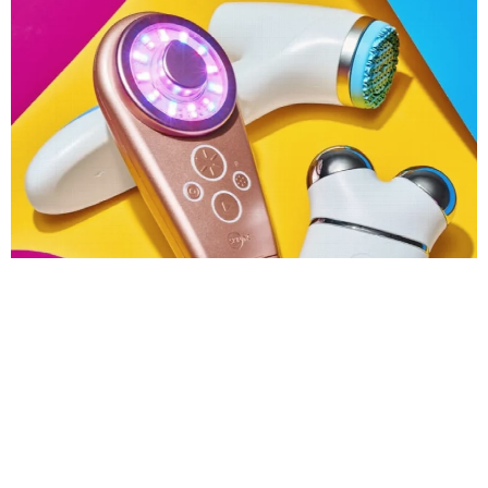
Умные бьюти-гаджеты: трекинг кожи как новый фитнес-б