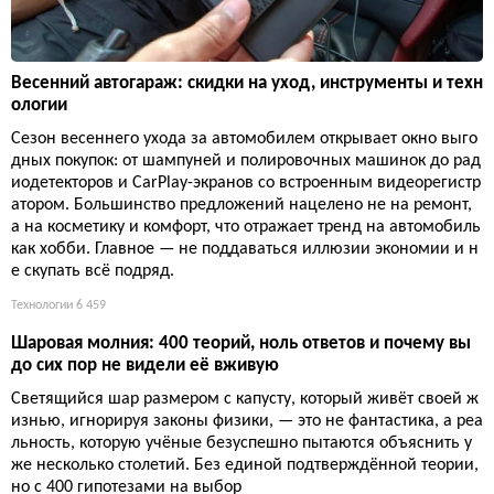
Весенний автогараж: скидки на уход, инструменты и техн
ологии
Сезон весеннего ухода за автомобилем открывает окно выго
дных покупок: от шампуней и полировочных машинок до рад
иодетекторов и CarPlay-экранов со встроенным видеорегистр
атором. Большинство предложений нацелено не на ремонт,
а на косметику и комфорт, что отражает тренд на автомобиль
как хобби. Главное — не поддаваться иллюзии экономии и н
е скупать всё подряд.
Технологии
6 459
Шаровая молния: 400 теорий, ноль ответов и почему вы
до сих пор не видели её вживую
Светящийся шар размером с капусту, который живёт своей ж
изнью, игнорируя законы физики, — это не фантастика, а реа
льность, которую учёные безуспешно пытаются объяснить у
же несколько столетий. Без единой подтверждённой теории,
но с 400 гипотезами на выбор