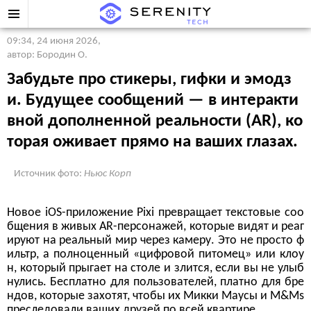
09:34, 24 июня 2026
,
автор: Бородин О.
Забудьте про стикеры, гифки и эмодз
и. Будущее сообщений — в интеракти
вной дополненной реальности (AR), ко
торая оживает прямо на ваших глазах.
Источник фото:
Ньюс Корп
Новое iOS-приложение Pixi превращает текстовые соо
бщения в живых AR-персонажей, которые видят и реаг
ируют на реальный мир через камеру. Это не просто ф
ильтр, а полноценный «цифровой питомец» или клоу
н, который прыгает на столе и злится, если вы не улыб
нулись. Бесплатно для пользователей, платно для бре
ндов, которые захотят, чтобы их Микки Маусы и M&Ms
преследовали ваших друзей по всей квартире.