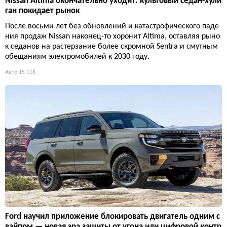
Nissan Altima окончательно уходит: культовый седан-хули
ган покидает рынок
После восьми лет без обновлений и катастрофического паде
ния продаж Nissan наконец-то хоронит Altima, оставляя рыно
к седанов на растерзание более скромной Sentra и смутным
обещаниям электромобилей к 2030 году.
Авто
15 116
Ford научил приложение блокировать двигатель одним с
вайпом — новая эра защиты от угона или цифровой контр