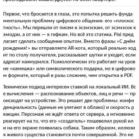
Первое, что бросается в глаза, это попытка решить фунда
ментальную проблему цифрового общения: его «плоскос
тность». Мы перешли от писем к эсэмэскам, от эсэмэсок к
эмодзи, а от них — к гифкам. Но всё это статика. Pixi пред
лагает сделать сообщение опытом. Вместо фразы «С днём
рождения!» вы отправляете AR-кота, который реально ход
ит по столу получателя, рассказывает шутки и уходит, если
адресат нахмурился. Психологически это работает на уров
не «камешка» или символического подарка, но в цифрово
м формате, который в разы сложнее, чем открытка в PDF.
Технически подход интересен ставкой на локальный ИИ. Вс
е вычисления — распознавание объектов, лиц и речи — пр
оисходят на устройстве. Это решает две проблемы: конфи
денциальность (данные не улетают в облако) и скорость р
еакции. Персонаж не ждёт ответа от сервера, а мгновенно
реагирует на то, что его «создатель» пошевелил рукой ил
и на его экране появилась собака. Таким образом, иллюзи
я живого существа становится почти совершенной. Это не