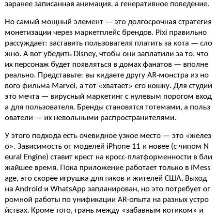
заранее записанная анимация, а генеративное поведение.
Но самый мощный элемент — это долгосрочная стратегия
монетизации через маркетплейс брендов. Pixi правильно
рассуждает: заставить пользователя платить за кота — сло
жно. А вот убедить Disney, чтобы они заплатили за то, что
их персонаж будет появляться в домах фанатов — вполне
реально. Представьте: вы кидаете другу AR-монстра из но
вого фильма Marvel, а тот «хватает» его кошку. Для студии
это мечта — вирусный маркетинг с нулевым порогом вход
а для пользователя. Бренды становятся тотемами, а польз
ователи — их невольными распространителями.
У этого подхода есть очевидное узкое место — это «желез
о». Зависимость от моделей iPhone 11 и новее (с чипом N
eural Engine) ставит крест на кросс-платформенности в бли
жайшее время. Пока приложение работает только в iMess
age, это скорее игрушка для гиков и жителей США. Выход
на Android и WhatsApp запланирован, но это потребует ог
ромной работы по унификации AR-опыта на разных устро
йствах. Кроме того, грань между «забавным котиком» и