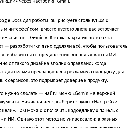
нкции» через настройки Gmail.
ogle Docs для работы, вы рискуете столкнуться с
ым интерфейсом: вместо пустого листа вас встречает
ие «писать с Gemini». Кнопка закрытия этого окна
ет — разработчики явно сделали всё, чтобы пользователь
гко избавиться от предложения воспользоваться ИИ.
ие от такого дизайна вполне оправдано: когда
нт для письма превращается в рекламную площадку для
ых сервисов, это подрывает доверие к продукту.
то нужно сделать — найти меню «Gemini» в верхней
кумента. Нажав на него, выберите пункт «Настройки
анели». Там можно отключить надоедливую панель с
ми ИИ. Однако этот метод не универсален: в разных
едактора могут быть и другие всплывающие элементы,