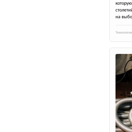
котору
столети
на выб
Технологии