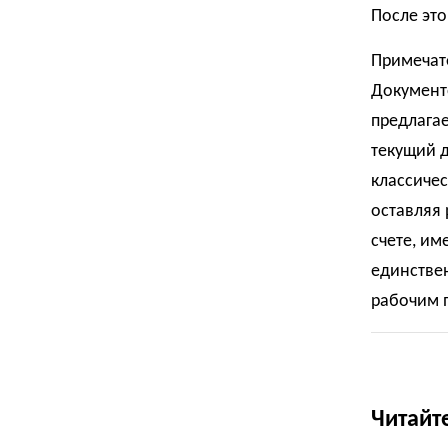
После это
Примечате
Документо
предлагае
текущий д
классичес
оставляя
счете, им
единстве
рабочим 
Читайт