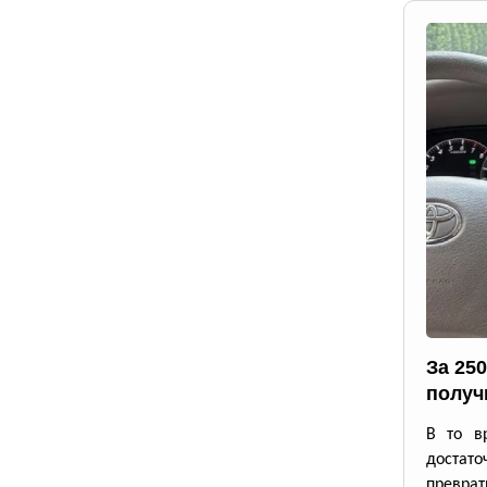
За 25
получ
В то в
достато
превр