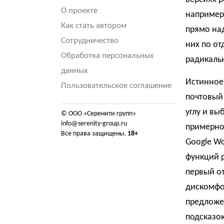
О проекте
например,
Как стать автором
прямо над
Сотрудничество
них по от
Обработка персональных
радикаль
данных
Истинное 
Пользовательское соглашение
почтовый
углу и вы
© ООО «Серенити групп»
info@serenity-group.ru
примерно
Все права защищены.
18+
Google W
функций р
первый о
дискомфо
предложен
подсказок