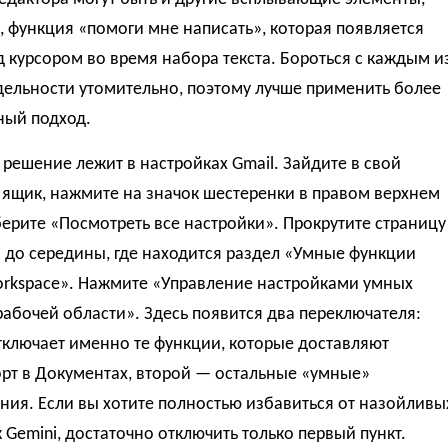
 функция «помоги мне написать», которая появляется
 курсором во время набора текста. Бороться с каждым и
дельности утомительно, поэтому лучше применить более
ный подход.
решение лежит в настройках Gmail. Зайдите в свой
 ящик, нажмите на значок шестеренки в правом верхнем
берите «Посмотреть все настройки». Прокрутите страницу
 до середины, где находится раздел «Умные функции
orkspace». Нажмите «Управление настройками умных
абочей области». Здесь появится два переключателя:
тключает именно те функции, которые доставляют
рт в Документах, второй — остальные «умные»
ия. Если вы хотите полностью избавиться от назойливы
 Gemini, достаточно отключить только первый пункт.