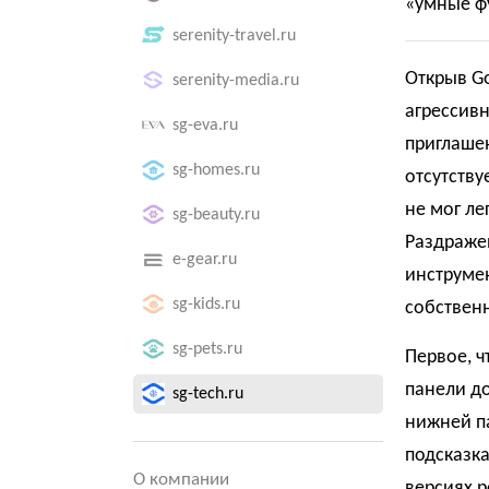
«умные фу
serenity-travel.ru
Открыв Go
serenity-media.ru
агрессивн
sg-eva.ru
приглашен
sg-homes.ru
отсутству
не мог ле
sg-beauty.ru
Раздражен
e-gear.ru
инструме
sg-kids.ru
собственн
sg-pets.ru
Первое, ч
панели до
sg-tech.ru
нижней п
подсказка
О компании
версиях р