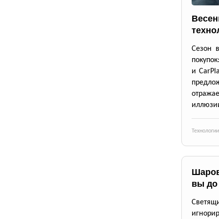
Весен
техно
Сезон 
покупок
и CarPl
предлож
отражае
иллюзии
Технологии
Шаров
вы до
Светящи
игнори