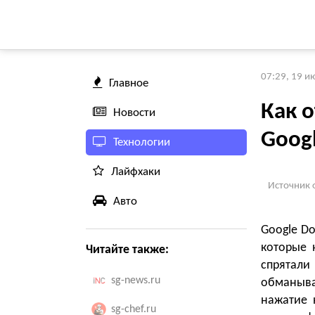
07:29, 19 и
Главное
Как 
Новости
Goog
Технологии
Лайфхаки
Источник 
Авто
Google D
которые 
Читайте также:
спрятали
sg-news.ru
обманывае
нажатие 
sg-chef.ru