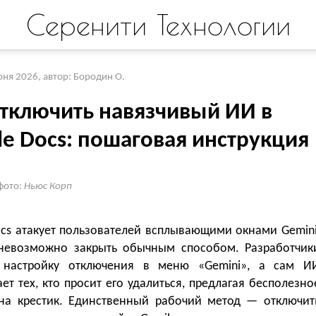
Серенити Технологии
юня 2026
,
автор: Бородин О.
отключить навязчивый ИИ в
le Docs: пошаговая инструкция
фото:
Ньюс Корп
ocs атакует пользователей всплывающими окнами Gemini
невозможно закрыть обычным способом. Разработчик
 настройку отключения в меню «Gemini», а сам И
т тех, кто просит его удалиться, предлагая бесполезно
на крестик. Единственный рабочий метод — отключит