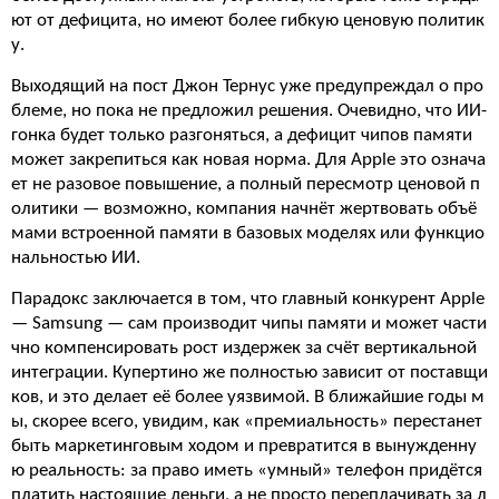
ют от дефицита, но имеют более гибкую ценовую политик
у.
Выходящий на пост Джон Тернус уже предупреждал о про
блеме, но пока не предложил решения. Очевидно, что ИИ-
гонка будет только разгоняться, а дефицит чипов памяти
может закрепиться как новая норма. Для Apple это означа
ет не разовое повышение, а полный пересмотр ценовой п
олитики — возможно, компания начнёт жертвовать объё
мами встроенной памяти в базовых моделях или функцио
нальностью ИИ.
Парадокс заключается в том, что главный конкурент Apple
— Samsung — сам производит чипы памяти и может части
чно компенсировать рост издержек за счёт вертикальной
интеграции. Купертино же полностью зависит от поставщи
ков, и это делает её более уязвимой. В ближайшие годы м
ы, скорее всего, увидим, как «премиальность» перестанет
быть маркетинговым ходом и превратится в вынужденну
ю реальность: за право иметь «умный» телефон придётся
платить настоящие деньги, а не просто переплачивать за л