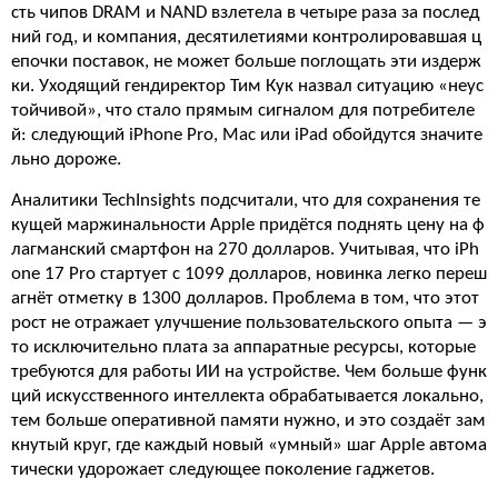
сть чипов DRAM и NAND взлетела в четыре раза за послед
ний год, и компания, десятилетиями контролировавшая ц
епочки поставок, не может больше поглощать эти издерж
ки. Уходящий гендиректор Тим Кук назвал ситуацию «неус
тойчивой», что стало прямым сигналом для потребителе
й: следующий iPhone Pro, Mac или iPad обойдутся значите
льно дороже.
Аналитики TechInsights подсчитали, что для сохранения те
кущей маржинальности Apple придётся поднять цену на ф
лагманский смартфон на 270 долларов. Учитывая, что iPh
one 17 Pro стартует с 1099 долларов, новинка легко переш
агнёт отметку в 1300 долларов. Проблема в том, что этот
рост не отражает улучшение пользовательского опыта — э
то исключительно плата за аппаратные ресурсы, которые
требуются для работы ИИ на устройстве. Чем больше функ
ций искусственного интеллекта обрабатывается локально,
тем больше оперативной памяти нужно, и это создаёт зам
кнутый круг, где каждый новый «умный» шаг Apple автома
тически удорожает следующее поколение гаджетов.