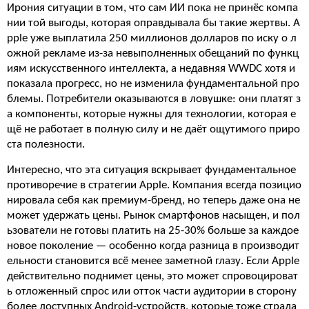
Ирония ситуации в том, что сам ИИ пока не принёс компа
нии той выгоды, которая оправдывала бы такие жертвы. A
pple уже выплатила 250 миллионов долларов по иску о л
ожной рекламе из-за невыполненных обещаний по функц
иям искусственного интеллекта, а недавняя WWDC хотя и
показала прогресс, но не изменила фундаментальной про
блемы. Потребители оказываются в ловушке: они платят з
а компоненты, которые нужны для технологии, которая е
щё не работает в полную силу и не даёт ощутимого приро
ста полезности.
Интересно, что эта ситуация вскрывает фундаментальное
противоречие в стратегии Apple. Компания всегда позицио
нировала себя как премиум-бренд, но теперь даже она не
может удержать цены. Рынок смартфонов насыщен, и пол
ьзователи не готовы платить на 25-30% больше за каждое
новое поколение — особенно когда разница в производит
ельности становится всё менее заметной глазу. Если Apple
действительно поднимет цены, это может спровоцироват
ь отложенный спрос или отток части аудитории в сторону
более доступных Android-устройств, которые тоже страда