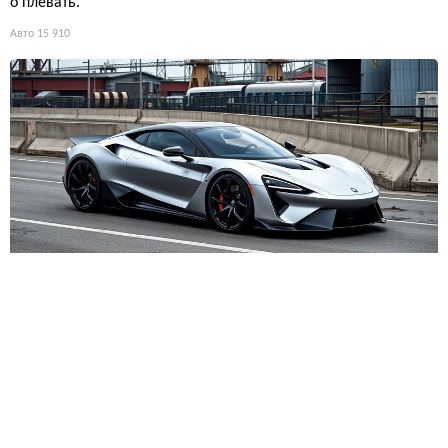
о плевать.
Авто
15 910
Концепт-кары утратили магию? Дизайнеры назвали исти
нную причину
Концепт-кары перестали зажигать? Дизайнеры оправдывают
ся: мол, мир изменился. Сарказм в том, что при тех же усили
ях результат вышел пресным. Раньше фантазию ничто не ско
вывало, а теперь — батареи и аэродинамика. Обидно, но фа