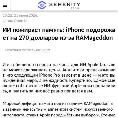
20:22, 21 июня 2026
,
автор: Офин М.
ИИ пожирает память: iPhone подорожа
ет на 270 долларов из-за RAMageddon
Источник фото:
Ньюс Корп
Из-за бешеного спроса на чипы для ИИ Apple больше
не может сдерживать цены. Аналитики предсказываю
т, что следующий iPhone Pro взлетит в цене — и это вы
нужденная мера, а не жадность Купертино. Самое сме
шное: собственные ИИ-функции Apple пока провалили
сь, а платить за них всё равно придётся вам.
Мировой дефицит памяти под названием RAMageddon, в
ызванный ненасытным аппетитом систем искусственного
интеллекта, ставит Apple перед жёстким выбором. Стоимо