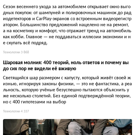
Сезон весеннего ухода за автомобилем открывает окно выго
дных покупок: от шампуней и полировочных машинок до рад
иодетекторов и CarPlay-экранов со встроенным видеорегистр
атором. Большинство предложений нацелено не на ремонт,
а на косметику и комфорт, что отражает тренд на автомобиль
как хобби. Главное — не поддаваться иллюзии экономии и н
е скупать всё подряд.
Технологии
3 868
Шаровая молния: 400 теорий, ноль ответов и почему вы
до сих пор не видели её вживую
Светящийся шар размером с капусту, который живёт своей ж
изнью, игнорируя законы физики, — это не фантастика, а реа
льность, которую учёные безуспешно пытаются объяснить у
же несколько столетий. Без единой подтверждённой теории,
но с 400 гипотезами на выбор
Технологии
4 337