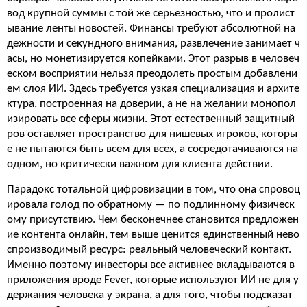
вод крупной суммы с той же серьезностью, что и пролист
ывание ленты новостей. Финансы требуют абсолютной на
дежности и секундного внимания, развлечение занимает ч
асы, но монетизируется копейками. Этот разрыв в человеч
еском восприятии нельзя преодолеть простым добавлени
ем слоя ИИ. Здесь требуется узкая специализация и архите
ктура, построенная на доверии, а не на желании монопол
изировать все сферы жизни. Этот естественный защитный
ров оставляет пространство для нишевых игроков, которы
е не пытаются быть всем для всех, а сосредотачиваются на
одном, но критически важном для клиента действии.
Парадокс тотальной цифровизации в том, что она спровоц
ировала голод по обратному — по подлинному физическ
ому присутствию. Чем бесконечнее становится предложен
ие контента онлайн, тем выше ценится единственный нево
спроизводимый ресурс: реальный человеческий контакт.
Именно поэтому инвесторы все активнее вкладываются в
приложения вроде Fever, которые используют ИИ не для у
держания человека у экрана, а для того, чтобы подсказат