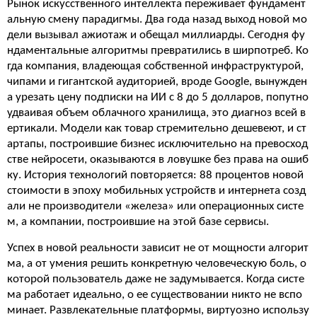
Рынок искусственного интеллекта переживает фундамент
альную смену парадигмы. Два года назад выход новой мо
дели вызывал ажиотаж и обещал миллиарды. Сегодня фу
ндаментальные алгоритмы превратились в ширпотреб. Ко
гда компания, владеющая собственной инфраструктурой,
чипами и гигантской аудиторией, вроде Google, вынужден
а урезать цену подписки на ИИ с 8 до 5 долларов, попутно
удваивая объем облачного хранилища, это диагноз всей в
ертикали. Модели как товар стремительно дешевеют, и ст
артапы, построившие бизнес исключительно на превосход
стве нейросети, оказываются в ловушке без права на ошиб
ку. История технологий повторяется: 88 процентов новой
стоимости в эпоху мобильных устройств и интернета созд
али не производители «железа» или операционных систе
м, а компании, построившие на этой базе сервисы.
Успех в новой реальности зависит не от мощности алгорит
ма, а от умения решить конкретную человеческую боль, о
которой пользователь даже не задумывается. Когда систе
ма работает идеально, о ее существовании никто не вспо
минает. Развлекательные платформы, виртуозно использу