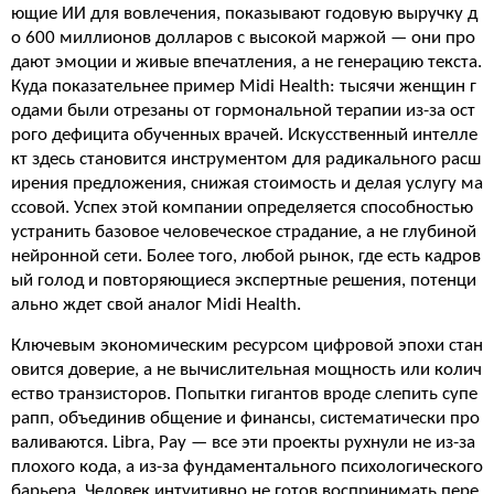
ющие ИИ для вовлечения, показывают годовую выручку д
о 600 миллионов долларов с высокой маржой — они про
дают эмоции и живые впечатления, а не генерацию текста.
Куда показательнее пример Midi Health: тысячи женщин г
одами были отрезаны от гормональной терапии из-за ост
рого дефицита обученных врачей. Искусственный интелле
кт здесь становится инструментом для радикального расш
ирения предложения, снижая стоимость и делая услугу ма
ссовой. Успех этой компании определяется способностью
устранить базовое человеческое страдание, а не глубиной
нейронной сети. Более того, любой рынок, где есть кадров
ый голод и повторяющиеся экспертные решения, потенци
ально ждет свой аналог Midi Health.
Ключевым экономическим ресурсом цифровой эпохи стан
овится доверие, а не вычислительная мощность или колич
ество транзисторов. Попытки гигантов вроде слепить супе
рапп, объединив общение и финансы, систематически про
валиваются. Libra, Pay — все эти проекты рухнули не из-за
плохого кода, а из-за фундаментального психологического
барьера. Человек интуитивно не готов воспринимать пере