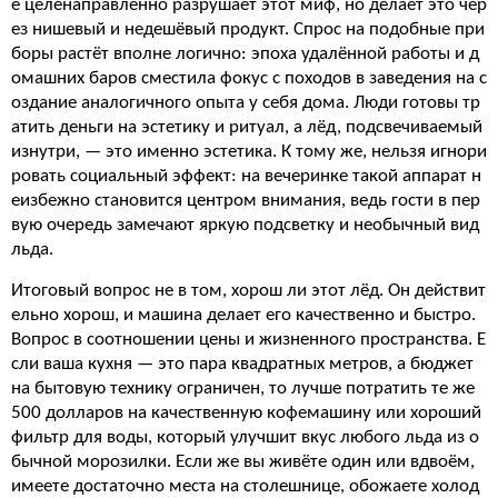
e целенаправленно разрушает этот миф, но делает это чер
ез нишевый и недешёвый продукт. Спрос на подобные при
боры растёт вполне логично: эпоха удалённой работы и д
омашних баров сместила фокус с походов в заведения на с
оздание аналогичного опыта у себя дома. Люди готовы тр
атить деньги на эстетику и ритуал, а лёд, подсвечиваемый
изнутри, — это именно эстетика. К тому же, нельзя игнори
ровать социальный эффект: на вечеринке такой аппарат н
еизбежно становится центром внимания, ведь гости в пер
вую очередь замечают яркую подсветку и необычный вид
льда.
Итоговый вопрос не в том, хорош ли этот лёд. Он действит
ельно хорош, и машина делает его качественно и быстро.
Вопрос в соотношении цены и жизненного пространства. Е
сли ваша кухня — это пара квадратных метров, а бюджет
на бытовую технику ограничен, то лучше потратить те же
500 долларов на качественную кофемашину или хороший
фильтр для воды, который улучшит вкус любого льда из о
бычной морозилки. Если же вы живёте один или вдвоём,
имеете достаточно места на столешнице, обожаете холод