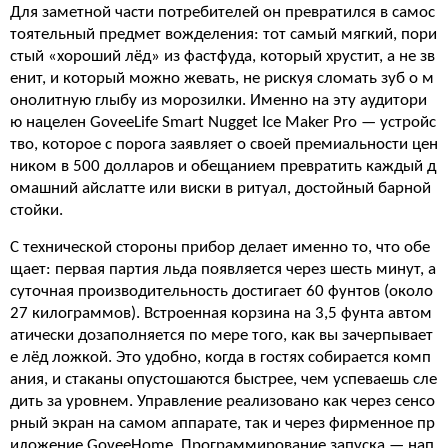
Для заметной части потребителей он превратился в самос
тоятельный предмет вожделения: тот самый мягкий, пори
стый «хороший лёд» из фастфуда, который хрустит, а не зв
енит, и который можно жевать, не рискуя сломать зуб о м
онолитную глыбу из морозилки. Именно на эту аудитори
ю нацелен GoveeLife Smart Nugget Ice Maker Pro — устройс
тво, которое с порога заявляет о своей премиальности цен
ником в 500 долларов и обещанием превратить каждый д
омашний айслатте или виски в ритуал, достойный барной
стойки.
С технической стороны прибор делает именно то, что обе
щает: первая партия льда появляется через шесть минут, а
суточная производительность достигает 60 фунтов (около
27 килограммов). Встроенная корзина на 3,5 фунта автом
атически дозаполняется по мере того, как вы зачерпывает
е лёд ложкой. Это удобно, когда в гостях собирается комп
ания, и стаканы опустошаются быстрее, чем успеваешь сле
дить за уровнем. Управление реализовано как через сенсо
рный экран на самом аппарате, так и через фирменное пр
иложение GoveeHome. Программирование запуска — нап