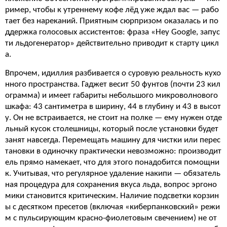
ример, чтобы к утреннему кофе лёд уже ждал вас — рабо
тает без нареканий. Приятным сюрпризом оказалась и по
ддержка голосовых ассистентов: фраза «Hey Google, запус
ти льдогенератор» действительно приводит к старту цикл
а.
Впрочем, идиллия разбивается о суровую реальность кухо
нного пространства. Гаджет весит 50 фунтов (почти 23 кил
ограмма) и имеет габариты небольшого микроволнового
шкафа: 43 сантиметра в ширину, 44 в глубину и 43 в высот
у. Он не встраивается, не стоит на полке — ему нужен отде
льный кусок столешницы, который после установки будет
занят навсегда. Перемещать машину для чистки или перес
тановки в одиночку практически невозможно: производит
ель прямо намекает, что для этого понадобится помощни
к. Учитывая, что регулярное удаление накипи — обязатель
ная процедура для сохранения вкуса льда, вопрос эргоно
мики становится критическим. Наличие подсветки корзин
ы с десятком пресетов (включая «киберпанковский» режи
м с пульсирующим красно-фиолетовым свечением) не от