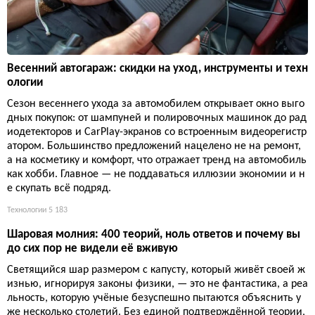
Весенний автогараж: скидки на уход, инструменты и техн
ологии
Сезон весеннего ухода за автомобилем открывает окно выго
дных покупок: от шампуней и полировочных машинок до рад
иодетекторов и CarPlay-экранов со встроенным видеорегистр
атором. Большинство предложений нацелено не на ремонт,
а на косметику и комфорт, что отражает тренд на автомобиль
как хобби. Главное — не поддаваться иллюзии экономии и н
е скупать всё подряд.
Технологии
5 183
Шаровая молния: 400 теорий, ноль ответов и почему вы
до сих пор не видели её вживую
Светящийся шар размером с капусту, который живёт своей ж
изнью, игнорируя законы физики, — это не фантастика, а реа
льность, которую учёные безуспешно пытаются объяснить у
же несколько столетий. Без единой подтверждённой теории,