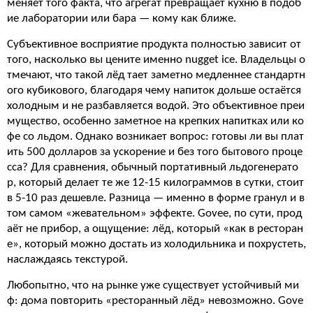
меняет того факта, что агрегат превращает кухню в подоб
ие лаборатории или бара — кому как ближе.
Субъективное восприятие продукта полностью зависит от
того, насколько вы цените именно nugget ice. Владельцы о
тмечают, что такой лёд тает заметно медленнее стандартн
ого кубикового, благодаря чему напиток дольше остаётся
холодным и не разбавляется водой. Это объективное преи
мущество, особенно заметное на крепких напитках или ко
фе со льдом. Однако возникает вопрос: готовы ли вы плат
ить 500 долларов за ускорение и без того бытового проце
сса? Для сравнения, обычный портативный льдогенерато
р, который делает те же 12-15 килограммов в сутки, стоит
в 5-10 раз дешевле. Разница — именно в форме гранул и в
том самом «жевательном» эффекте. Govee, по сути, прод
аёт не прибор, а ощущение: лёд, который «как в ресторан
е», который можно достать из холодильника и похрустеть,
наслаждаясь текстурой.
Любопытно, что на рынке уже существует устойчивый ми
ф: дома повторить «ресторанный лёд» невозможно. Gove