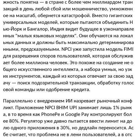
жность понятна — в стране с более чем миллиардом тран
закций в день любой сбой или мошенничество, умноженн
ое на масштаб, обернется катастрофой. Вместо гигантских
универсальных моделей, которые пытаются объединить Н
ью-Йорк и Бангалор, Индия видит будущее в узконаправле
нных "малых языковых моделях". Они обучаются на локал
ьных данных и должны быть максимально детерминирова
нными, предсказуемыми. NPCI уже запустила модель FIMI
для разрешения споров пользователей, которая обслужив
ает более миллиона человек. Это похоже на создание не о
бщего искусственного интеллекта, а набора умных, но узк
их инструментов, каждый из которых отвечает за свою зад
ачу — поиск подозрительной транзакции, обработку голос
овой команды или одобрение кредита.
Параллельно с внедрением ИИ назревает рыночный конф
ликт. Приложение NPCI BHIM UPI занимает лишь 1% рынк
а, в то время как PhonePe и Google Pay контролируют бол
ее 80%. Регулятор уже давно пытается ввести лимит на до
лю одного приложения в 30%, но дедлайн переносится. Ас
бе считает, что проблема не в лени пользователей, а в отс