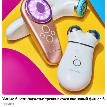
Умные бьюти-гаджеты: трекинг кожи как новый фитнес-б
раслет