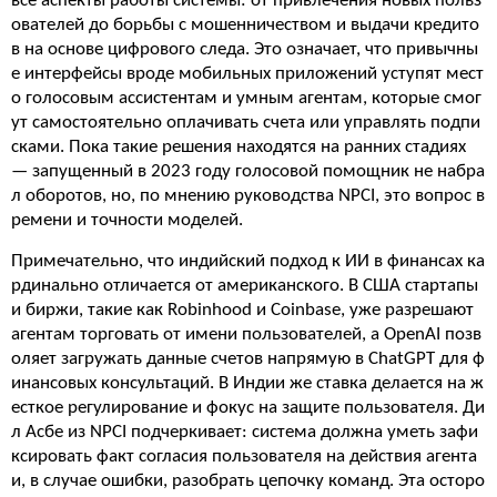
все аспекты работы системы: от привлечения новых польз
ователей до борьбы с мошенничеством и выдачи кредито
в на основе цифрового следа. Это означает, что привычны
е интерфейсы вроде мобильных приложений уступят мест
о голосовым ассистентам и умным агентам, которые смог
ут самостоятельно оплачивать счета или управлять подпи
сками. Пока такие решения находятся на ранних стадиях
— запущенный в 2023 году голосовой помощник не набра
л оборотов, но, по мнению руководства NPCI, это вопрос в
ремени и точности моделей.
Примечательно, что индийский подход к ИИ в финансах ка
рдинально отличается от американского. В США стартапы
и биржи, такие как Robinhood и Coinbase, уже разрешают
агентам торговать от имени пользователей, а OpenAI позв
оляет загружать данные счетов напрямую в ChatGPT для ф
инансовых консультаций. В Индии же ставка делается на ж
есткое регулирование и фокус на защите пользователя. Ди
л Асбе из NPCI подчеркивает: система должна уметь зафи
ксировать факт согласия пользователя на действия агента
и, в случае ошибки, разобрать цепочку команд. Эта осторо