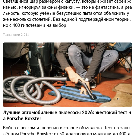
Светящийся шар размером с капусту, который живёт своей ж
изнью, игнорируя законы физики, — это не фантастика, а реа
льность, которую учёные безуспешно пытаются объяснить у
же несколько столетий. Без единой подтверждённой теории,
но с 400 гипотезами на выбор
Технологии
2 911
Лучшие автомобильные пылесосы 2026: жестокий тест н
а Porsche Boxster
Война с песком и шерстью в салоне объявлена. Тест на запы
лённом Porsche Boxster: от 50-долларового малютки до 400-д