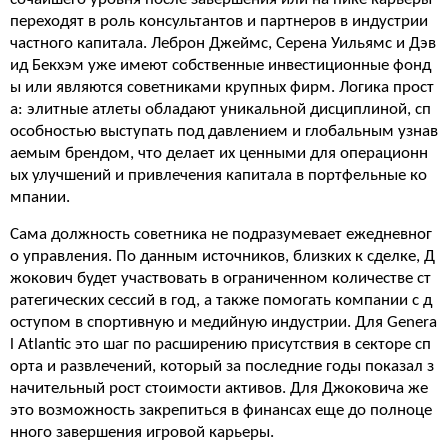
переходят в роль консультантов и партнеров в индустрии
частного капитала. Леброн Джеймс, Серена Уильямс и Дэв
ид Бекхэм уже имеют собственные инвестиционные фонд
ы или являются советниками крупных фирм. Логика прост
а: элитные атлеты обладают уникальной дисциплиной, сп
особностью выступать под давлением и глобальным узнав
аемым брендом, что делает их ценными для операционн
ых улучшений и привлечения капитала в портфельные ко
мпании.
Сама должность советника не подразумевает ежедневног
о управления. По данным источников, близких к сделке, Д
жокович будет участвовать в ограниченном количестве ст
ратегических сессий в год, а также помогать компании с д
оступом в спортивную и медийную индустрии. Для Genera
l Atlantic это шаг по расширению присутствия в секторе сп
орта и развлечений, который за последние годы показал з
начительный рост стоимости активов. Для Джоковича же
это возможность закрепиться в финансах еще до полноце
нного завершения игровой карьеры.