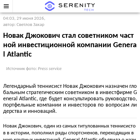
04:03, 29 июня 2026
,
автор: Светлов Захар
Новак Джокович стал советником част
ной инвестиционной компании Genera
l Atlantic
Источник фото:
Press service
Легендарный теннисист Новак Джокович назначен гло
бальным стратегическим советником в инвестфирме G
eneral Atlantic, где будет консультировать руководство,
портфельные компании и инвесторов по вопросам ли
дерства и инноваций.
Новак Джокович, один из самых титулованных теннисисто
в в истории, пополнил ряды спортсменов, переходящих в
мир крупных инвестиций. General Atlantic объявила о назн