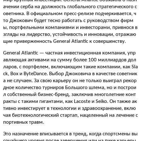
ачении серба на должность глобального стратегического с
оветника. В официальном пресс-релизе подчеркивается, ч
то Джокович будет тесно работать с руководством фирм
ы, портфельными компаниями и инвесторами, привнося в
згляды на лидерство, устойчивость и инновации, отражаю
щие приверженность General Atlantic к совершенству.
General Atlantic — частная инвестиционная компания, упр
авляющая активами на сумму более 100 миллиардов дол
ларов, с портфелем, включающим такие компании, как Sla
ck, Box и ByteDance. Выбор Джоковича в качестве советник
а не случаен. За свою карьеру он не только выиграл рекор
дное количество турниров Большого шлема, но и построи
л собственный бизнес-бренд, заключив многолетние конт
ракты с такими гигантами, как Lacoste и Seiko. Он также ак
тивно инвестирует в технологии и здравоохранение, вклю
чая биотехнологический стартап, нацеленный на лечение с
портивных травм.
Это назначение вписывается в тренд, когда спортсмены вы
сочайшего уровня после завершения или на пике карьеры