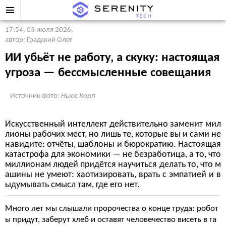
17:54, 03 июля 2026
,
автор: Градский Олег
ИИ убьёт не работу, а скуку: настоящая
угроза — бессмысленные совещания
Источник фото:
Ньюс Корп
Искусственный интеллект действительно заменит мил
лионы рабочих мест, но лишь те, которые вы и сами не
навидите: отчёты, шаблоны и бюрократию. Настоящая
катастрофа для экономики — не безработица, а то, что
миллионам людей придётся научиться делать то, что м
ашины не умеют: хаотизировать, врать с эмпатией и в
ыдумывать смысл там, где его нет.
Много лет мы слышали пророчества о конце труда: робот
ы придут, заберут хлеб и оставят человечество висеть в га