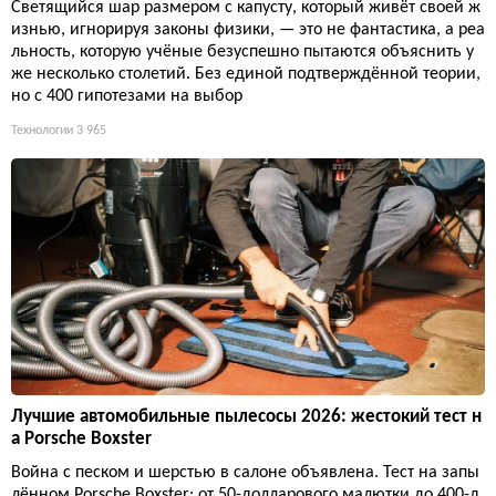
Светящийся шар размером с капусту, который живёт своей ж
изнью, игнорируя законы физики, — это не фантастика, а реа
льность, которую учёные безуспешно пытаются объяснить у
же несколько столетий. Без единой подтверждённой теории,
но с 400 гипотезами на выбор
Технологии
3 965
Лучшие автомобильные пылесосы 2026: жестокий тест н
а Porsche Boxster
Война с песком и шерстью в салоне объявлена. Тест на запы
лённом Porsche Boxster: от 50-долларового малютки до 400-д