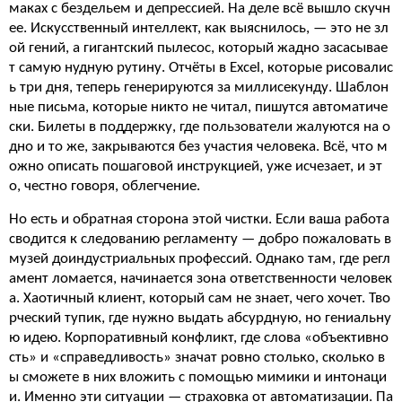
маках с бездельем и депрессией. На деле всё вышло скучн
ее. Искусственный интеллект, как выяснилось, — это не зл
ой гений, а гигантский пылесос, который жадно засасывае
т самую нудную рутину. Отчёты в Excel, которые рисовалис
ь три дня, теперь генерируются за миллисекунду. Шаблон
ные письма, которые никто не читал, пишутся автоматиче
ски. Билеты в поддержку, где пользователи жалуются на о
дно и то же, закрываются без участия человека. Всё, что м
ожно описать пошаговой инструкцией, уже исчезает, и эт
о, честно говоря, облегчение.
Но есть и обратная сторона этой чистки. Если ваша работа
сводится к следованию регламенту — добро пожаловать в
музей доиндустриальных профессий. Однако там, где регл
амент ломается, начинается зона ответственности человек
а. Хаотичный клиент, который сам не знает, чего хочет. Тво
рческий тупик, где нужно выдать абсурдную, но гениальну
ю идею. Корпоративный конфликт, где слова «объективно
сть» и «справедливость» значат ровно столько, сколько в
ы сможете в них вложить с помощью мимики и интонаци
и. Именно эти ситуации — страховка от автоматизации. Па