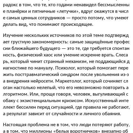
радокс в том, что те, кто годами ненавидел бессмысленны
е планёрки и пятничные «летучки», вдруг окажутся в числ
е самых ценных сотрудников — просто потому, что умеют
делать вид, что понимают происходящее.
Изучение нескольких источников по этой теме подтвержд
ает грустную закономерность: самые защищённые профес
сии ближайшего будущего — это те, где требуется спонтан
ность, физический хаос или умение искренне врать. Слеса
рь, который чинит странный механизм, не поддающийся д
иагностике по мануалу. Психолог, который помогает пере
жить посттравматический синдром после увольнения из-з
а внедрения нейросети. Маркетолог, который сочиняет сл
оган настолько нелепый, что его невозможно повторить а
лгоритмом. Или, проще говоря, человек, выгуливающий с
обаку с экзистенциальным кризисом. Искусственный инте
ллект бессилен перед ситуацией, где правила не работают,
а результат зависит от случайности и личного обаяния.
Настоящая проблема не в том, что люди потеряют работу,
а в том, что миллионы «белых воротничков» внезапно об