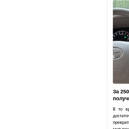
За 25
получ
В то в
достато
превр