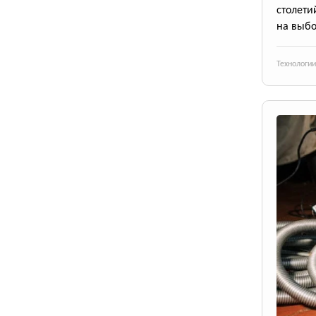
столети
на выб
Технологии