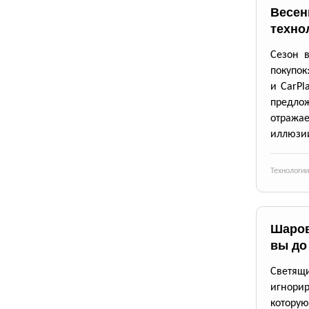
Весен
техно
Сезон 
покупок
и CarPl
предлож
отражае
иллюзии
Технологии
Шаров
вы до
Светящи
игнори
котору