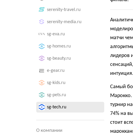
serenity-travel.ru
Аналитич
serenity-media.ru
моделиро
sg-eva.ru
матчи чем
sg-homes.ru
алгоритм
лидеров и
sg-beauty.ru
сенсаций,
e-gear.ru
интуиция
sg-kids.ru
Самый бо
sg-pets.ru
Марокко.
турнир на
sg-tech.ru
74% на вы
стоит вс
О компании
мароккан