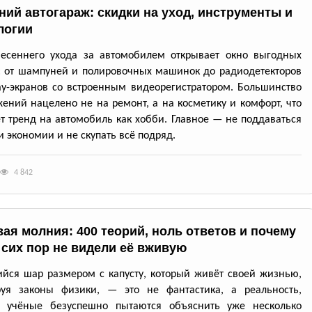
ний автогараж: скидки на уход, инструменты и
логии
весеннего ухода за автомобилем открывает окно выгодных
: от шампуней и полировочных машинок до радиодетекторов
ay-экранов со встроенным видеорегистратором. Большинство
ений нацелено не на ремонт, а на косметику и комфорт, что
т тренд на автомобиль как хобби. Главное — не поддаваться
 экономии и не скупать всё подряд.
4 842
ая молния: 400 теорий, ноль ответов и почему
 сих пор не видели её вживую
йся шар размером с капусту, который живёт своей жизнью,
руя законы физики, — это не фантастика, а реальность,
ю учёные безуспешно пытаются объяснить уже несколько