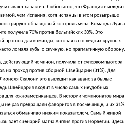
 учитывают характер. Любопытно, что Франция выглядит
вимой, чем Испания, хотя испанцы в этом розыгрыше
монстрируют образцовый контроль мяча. Команда Луиса
нте получила 70% против бельгийских 30%. Это
й прогноз для команды, которая в последних крупных
часто ломала зубы о скучную, но прагматичную оборону.
а, действующий чемпион, получила от суперкомпьютера
ов на проход против сборной Швейцарии (31%). Для
ионеля Скалони это выглядит как аванс за былые
ведь Швейцария входит в число самых неудобных
ов для южноамериканцев. В истории чемпионатов мира
ы не раз превращали фаворитов в посмешище, и их 31%
азаться обманчиво низким показателем. Самый живой
ызывает сценарий матча Англия против Норвегии. Здесь