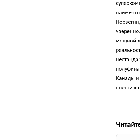
суперкомп
наименьш
Норвегии,
уверенно
мощной ли
реальност
нестандар
полуфинал
Канады и 
внести ко
Читайт