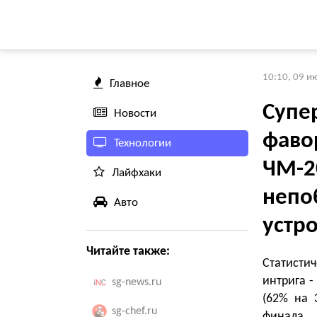
10:10, 09 и
Главное
Супе
Новости
фаво
Технологии
ЧМ-2
Лайфхаки
непо
Авто
устр
Читайте также:
Статисти
интрига -
sg-news.ru
(62% на 
sg-chef.ru
финала.