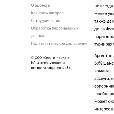
О проекте
не всегда
Как стать автором
менее уяз
Сотрудничество
также де
Обработка персональных
де ла Фуэ
данных
паритетны
Пользовательское соглашение
турнирах 
Аргентин
© ООО «Серенити групп»
info@serenity-group.ru
69% шанс
Все права защищены.
18+
команды Л
заслуги, 
соперник
швейцарц
может ок
интерес в