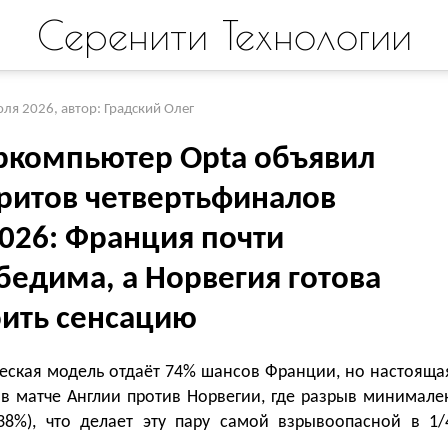
Серенити Технологии
юля 2026
,
автор: Градский Олег
ркомпьютер Opta объявил
ритов четвертьфиналов
026: Франция почти
бедима, а Норвегия готова
оить сенсацию
ческая модель отдаёт 74% шансов Франции, но настояща
 в матче Англии против Норвегии, где разрыв минимале
38%), что делает эту пару самой взрывоопасной в 1/