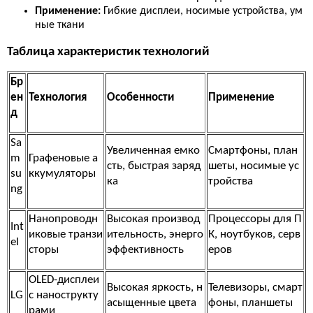
Применение:
Гибкие дисплеи, носимые устройства, ум
ные ткани
Таблица характеристик технологий
Бр
ен
Технология
Особенности
Применение
д
Sa
Увеличенная емко
Смартфоны, план
m
Графеновые а
сть, быстрая заряд
шеты, носимые ус
su
ккумуляторы
ка
тройства
ng
Нанопроводн
Высокая производ
Процессоры для П
Int
иковые транзи
ительность, энерго
К, ноутбуков, серв
el
сторы
эффективность
еров
OLED-дисплеи
Высокая яркость, н
Телевизоры, смарт
LG
с нанострукту
асыщенные цвета
фоны, планшеты
рами