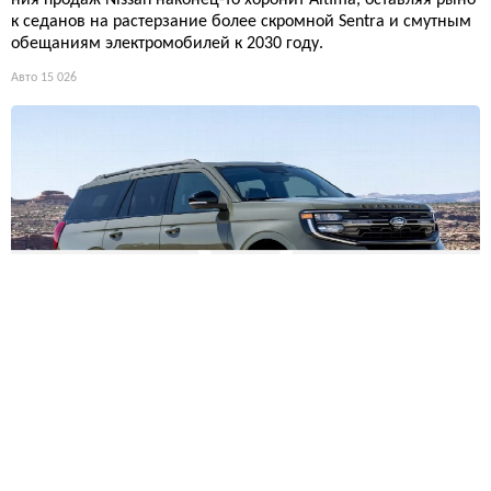
нте 13 дней и поставила рекорд
Тринадцать суток бесконечного вращения, 526 реальных мил
ь и 33 689 масштабных — крошечный прототип пережил собс
твенные габариты и превратился в чёрный комок грязи. Кто
следующий?
Авто
11 428
Консолидация тюнинг-индустрии: Hondata переходит к в
ладельцам Cobb и Ecutek
Обещают расширенные ресурсы и ускоренную разработку, н
о после продажи GrimmSpeed его основателя уволили. Приго
товьтесь к росту цен и снижению энтузиазма.
Авто
12 594
Синий свет против акне: что нужно знать о домашней све
тотерапии
Синий свет — не только враг из экранов, но и неожиданный
союзник в борьбе с прыщами. Точечное излучение убивает б
актерии акне, снимает воспаление и даже сглаживает рубц