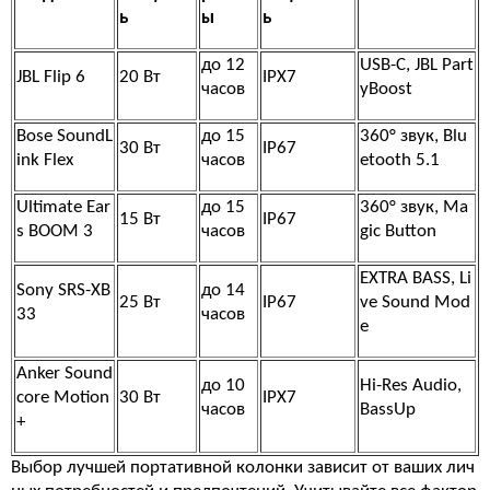
ь
ы
ь
до 12
USB-C, JBL Part
JBL Flip 6
20 Вт
IPX7
часов
yBoost
Bose SoundL
до 15
360° звук, Blu
30 Вт
IP67
ink Flex
часов
etooth 5.1
Ultimate Ear
до 15
360° звук, Ma
15 Вт
IP67
s BOOM 3
часов
gic Button
EXTRA BASS, Li
Sony SRS-XB
до 14
25 Вт
IP67
ve Sound Mod
33
часов
e
Anker Sound
до 10
Hi-Res Audio,
core Motion
30 Вт
IPX7
часов
BassUp
+
Выбор лучшей портативной колонки зависит от ваших лич