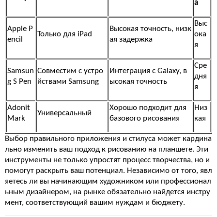
а
Выс
Apple P
Высокая точность, низк
Только для iPad
ока
encil
ая задержка
я
Сре
Samsun
Совместим с устро
Интеграция с Galaxy, в
дня
g S Pen
йствами Samsung
ысокая точность
я
Adonit
Хорошо подходит для
Низ
Универсальный
Mark
базового рисования
кая
Выбор правильного приложения и стилуса может кардина
льно изменить ваш подход к рисованию на планшете. Эти
инструменты не только упростят процесс творчества, но и
помогут раскрыть ваш потенциал. Независимо от того, явл
яетесь ли вы начинающим художником или профессионал
ьным дизайнером, на рынке обязательно найдется инстру
мент, соответствующий вашим нуждам и бюджету.