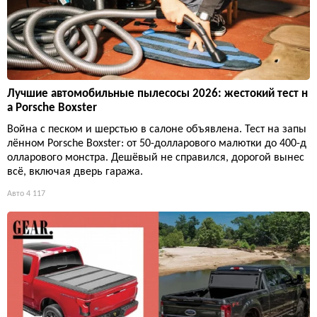
Лучшие автомобильные пылесосы 2026: жестокий тест н
а Porsche Boxster
Война с песком и шерстью в салоне объявлена. Тест на запы
лённом Porsche Boxster: от 50-долларового малютки до 400-д
олларового монстра. Дешёвый не справился, дорогой вынес
всё, включая дверь гаража.
Авто
4 117