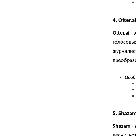
4.
Otter.a
Otter.ai
- 
голосовых
журналист
преобразо
Особ
5.
Shaza
Shazam
- 
песни, ко