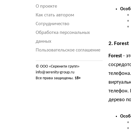
О проекте
Особ
Как стать автором
Сотрудничество
Обработка персональных
данных
2.
Forest
Пользовательское соглашение
Forest
- э
сосредото
© ООО «Серенити групп»
info@serenity-group.ru
телефона
Все права защищены.
18+
виртуальн
телефон.
дерево по
Особ