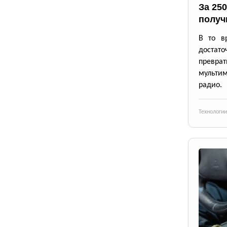
За 25
получ
В то в
достато
превр
мульти
радио.
Технологии