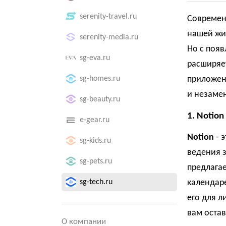
serenity-travel.ru
Современ
нашей жиз
serenity-media.ru
Но с поя
sg-eva.ru
расширяе
sg-homes.ru
приложен
и незаме
sg-beauty.ru
1.
Notion
e-gear.ru
Notion
- 
sg-kids.ru
ведения 
sg-pets.ru
предлагае
sg-tech.ru
календаре
его для л
вам оста
О компании