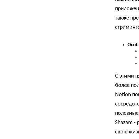
приложен
также пре
стриминг
Особ
С этими 
более по
Notion по
сосредото
полезные 
Shazam - 
свою жиз