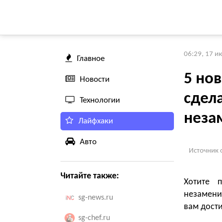
06:29, 17 и
Главное
5 но
Новости
сдел
Технологии
нез
Лайфхаки
Авто
Источник 
Читайте также:
Хотите 
незамени
sg-news.ru
вам дости
sg-chef.ru