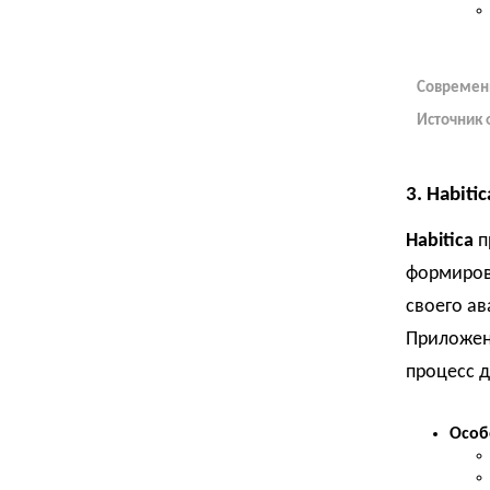
Современ
Источник 
3.
Habitic
Habitica
п
формиров
своего ав
Приложени
процесс 
Особ