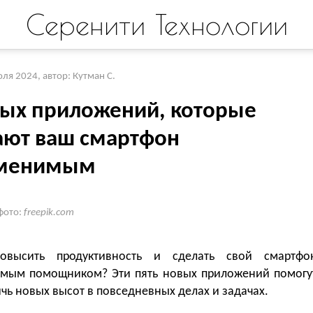
Серенити Технологии
юля 2024
,
автор: Кутман С.
вых приложений, которые
ают ваш смартфон
аменимым
фото:
freepik.com
повысить продуктивность и сделать свой смартфо
мым помощником? Эти пять новых приложений помогу
чь новых высот в повседневных делах и задачах.