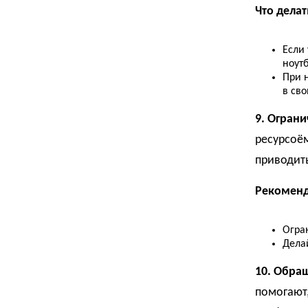
Что делат
Если 
ноутб
При 
в сво
9. Огран
ресурсоё
приводить
Рекоменд
Огра
Делай
10. Обра
помогают,