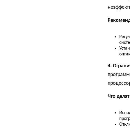
неэффекти
Рекоменд
Регу
сист
Уста
оптим
4. Огран
программ 
процессор
Что делат
Испо
прог
Откл