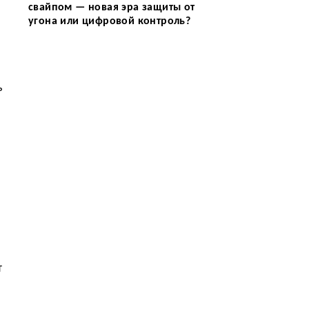
свайпом — новая эра защиты от
угона или цифровой контроль?
ь
т