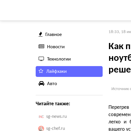
18:33, 18 и
Главное
Как 
Новости
ноут
Технологии
реше
Лайфхаки
Авто
Источник 
Читайте также:
Перегре
современн
sg-news.ru
легко и 
sg-chef.ru
вашего ус