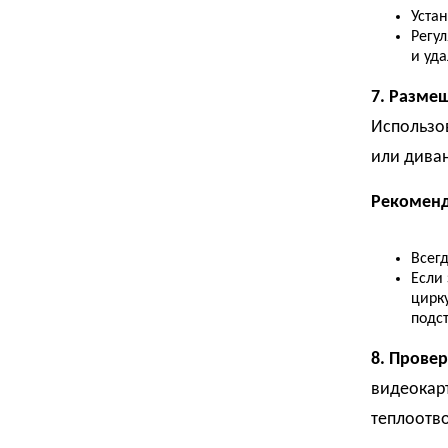
Уста
Регу
и уд
7. Разме
Использов
или дива
Рекоменд
Всегд
Если
цирк
подст
8. Прове
видеокарт
теплоотво