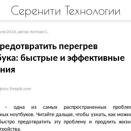
Серенити Технологии
юля 2024
,
автор: Кутман С.
предотвратить перегрев
бука: быстрые и эффективные
ния
фото:
freepik.com
в – одна из самых распространенных пробле
ых ноутбуков. Читайте дальше, чтобы узнать, как можн
быстро предотвратить эту проблему и продлить жизн
тройства.