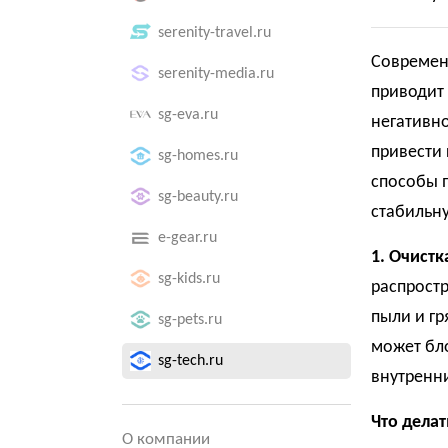
serenity-travel.ru
Современ
serenity-media.ru
приводит 
sg-eva.ru
негативно
привести 
sg-homes.ru
способы 
sg-beauty.ru
стабильну
e-gear.ru
1. Очист
sg-kids.ru
распростр
пыли и гр
sg-pets.ru
может бл
sg-tech.ru
внутренн
Что делат
О компании