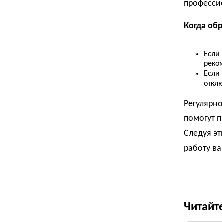
професси
Когда об
Если
реко
Если
откл
Регулярн
помогут п
Следуя эт
работу ва
Читайт