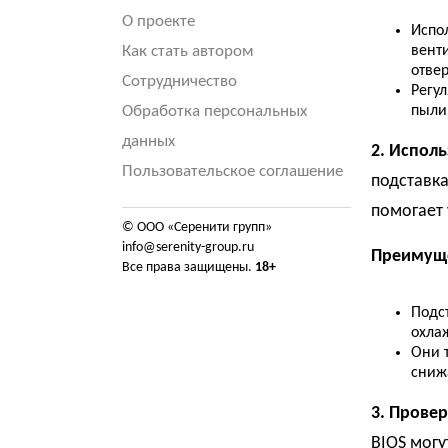
О проекте
Испо
Как стать автором
вент
отвер
Сотрудничество
Регул
Обработка персональных
пыли
данных
2. Испол
Пользовательское соглашение
подставка
помогает 
© ООО «Серенити групп»
info@serenity-group.ru
Преимуще
Все права защищены.
18+
Подс
охла
Они 
снижа
3. Прове
BIOS могу