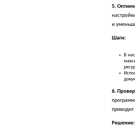
5. Оптим
настройки
и уменьши
Шаги:
В на
макс
ресу
Испо
доку
6. Прове
программы
приводит 
Решение: